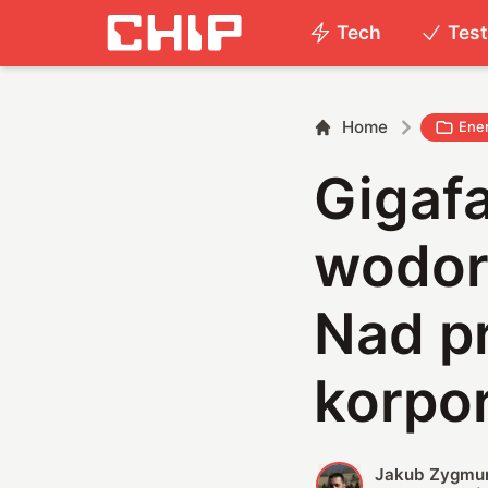
Tech
Tes
Home
Ene
Gigaf
wodoru
Nad p
korpo
Jakub Zygmu
J