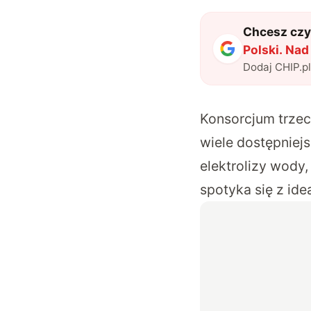
Chcesz czyt
Polski. Na
Dodaj CHIP.p
Konsorcjum trzech
wiele dostępniej
elektrolizy wody,
spotyka się z id