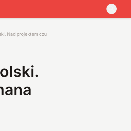
ski. Nad projektem czuwa znana korporacja
olski.
nana