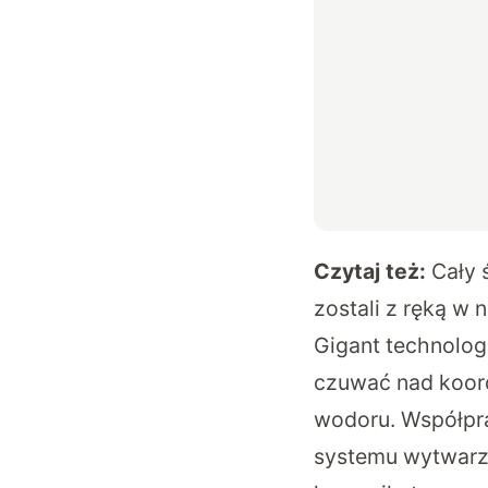
Czytaj też:
Cały 
zostali z ręką w 
Gigant technolog
czuwać nad koord
wodoru. Współpra
systemu wytwarza