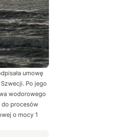
podpisała umowę
 Szwecji. Po jego
liwa wodorowego
ii do procesów
owej o mocy 1