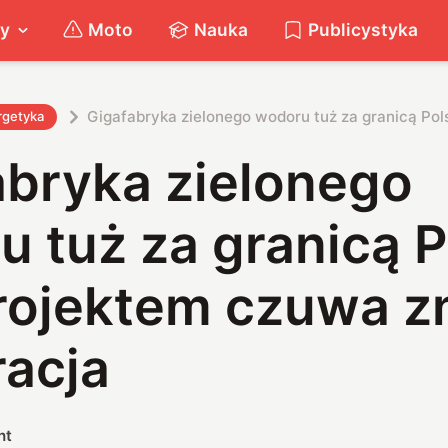
ty
Moto
Nauka
Publicystyka
Gigafabryka zielonego wodoru tuż za granicą Pol
rgetyka
abryka zielonego
 tuż za granicą P
rojektem czuwa z
racja
nt