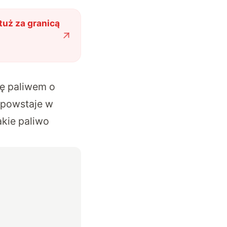
tuż za granicą
ię paliwem o
 powstaje w
akie paliwo