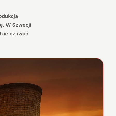
odukcja
lę. W Szwecji
dzie czuwać