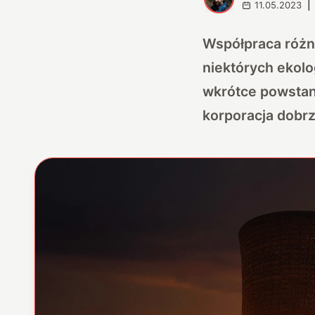
11.05.2023
|
Współpraca różn
niektórych ekolo
wkrótce powstan
korporacja dobrz