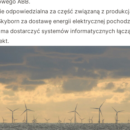
sowego ABB
.
ie odpowiedzialna za część związaną z produkc
 Skyborn za dostawę energii elektrycznej pochodz
 ma dostarczyć systemów informatycznych łącz
ekt.