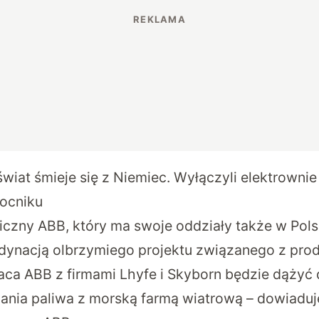
świat śmieje się z Niemiec. Wyłączyli elektrowni
nocniku
iczny ABB, który ma swoje oddziały także w Pols
ynacją olbrzymiego projektu związanego z prod
ca ABB z firmami Lhyfe i Skyborn będzie dążyć 
nia paliwa z morską farmą wiatrową – dowiaduj