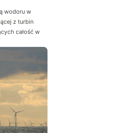
ją wodoru w
ącej z turbin
ących całość w