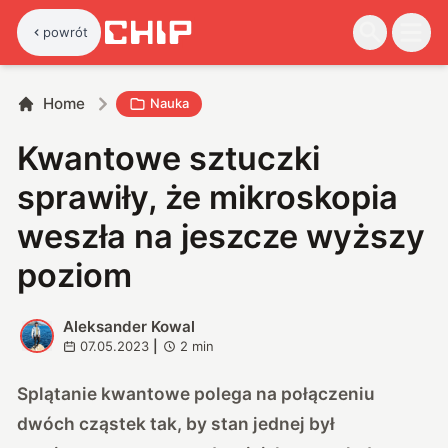
powrót
Home
Nauka
Kwantowe sztuczki
sprawiły, że mikroskopia
weszła na jeszcze wyższy
poziom
Aleksander Kowal
A
07.05.2023
|
2
min
Splątanie kwantowe polega na połączeniu
dwóch cząstek tak, by stan jednej był