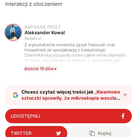
interakcji z otoczeniem
NAPISANE PRZEZ
A
Aleksander Kowal
Redaktor
Z wykształcenia romanista (język francuski oraz
hiszpański) ze specjalizacją z traduktologii.
Dziennikarską przygodę rozpocząłem około piętnastu
lat temu, początkowo w związku z recenzjami gier
komputerowych i filmów. Obecnie publikuję
jeszcze 16 słów ▸
zdecydowanie częściej na tematy związane z nauką
oraz technologią. W wolnym czasie uwielbiam
podróżować, śledzić kinowe i książkowe nowości, a
także uprawiać oraz oglądać sport.
Chcesz czytać więcej treści jak
„
Kwantowe
sztuczki sprawiły, że mikroskopia weszła
na jeszcze wyższy poziom
"
?
UDOSTĘPNIJ
TWITTER
Kopiuj