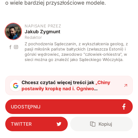
o wiele bardziej przyszłościowe modele.
NAPISANE PRZEZ
J
Jakub Zygmunt
Redaktor
Z pochodzenia Sądeczanin, z wykształcenia geolog, z
pasji miłośnik państw bałtyckich (zwłaszcza Estonii) i
górski wędrowiec, zawodowo "człowiek-orkiestra", w
sieci można go znaleźć jako Sądeckiego Włóczykija.
Chcesz czytać więcej treści jak
„
Chiny
postawiły kropkę nad i. Ogniwo
perowskitowe ma powstać według ich
reguł
"
?
UDOSTĘPNIJ
TWITTER
Kopiuj