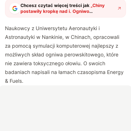
Chcesz czytać więcej treści jak
„
Chiny
postawiły kropkę nad i. Ogniwo
perowskitowe ma powstać według ich
reguł
"
?
Naukowcy z Uniwersytetu Aeronautyki i
Astronautyki w Nankinie, w Chinach, opracowali
za pomocą symulacji komputerowej najlepszy z
możliwych skład ogniwa perowskitowego, które
nie zawiera toksycznego ołowiu. O swoich
badaniach napisali na łamach czasopisma
Energy
& Fuels
.