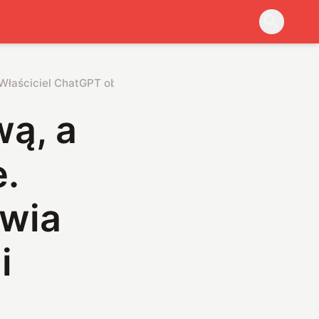
Właściciel ChatGPT obawia się sztucznej inteligencji
ą, a
e.
awia
i