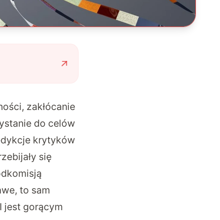
ności, zakłócanie
ystanie do celów
redykcje krytyków
zebijały się
odkomisją
awe, to sam
 jest gorącym