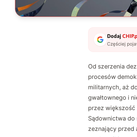
Dodaj
CHIP.p
Częściej poj
Od szerzenia dezi
procesów demokr
militarnych, aż d
gwałtownego i nie
przez większość
Sądownictwa do s
zeznający przed 