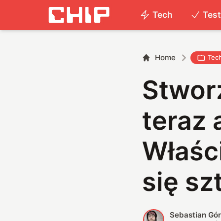
Tech
Tes
Home
Tec
Stwor
teraz 
Właśc
się sz
Sebastian Gór
S