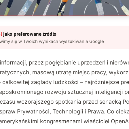
l
jako preferowane źródło
awimy się w Twoich wynikach wyszukiwania Google
nformacji, przez pogłębianie uprzedzeń i nierów
atycznych, masową utratę miejsc pracy, wykorz
o całkowitej zagłady ludzkości – najróżniejsze p
poskromionego rozwoju sztucznej inteligencji pr
 czasu
wczorajszego spotkania przed senacką P
praw Prywatności, Technologii i Prawa
. Co ciek
amerykańskimi kongresmenami właściciel OpenAI