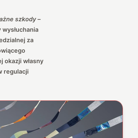
ważne szkody
–
y wysłuchania
dzialnej za
nowiącego
j okazji własny
regulacji