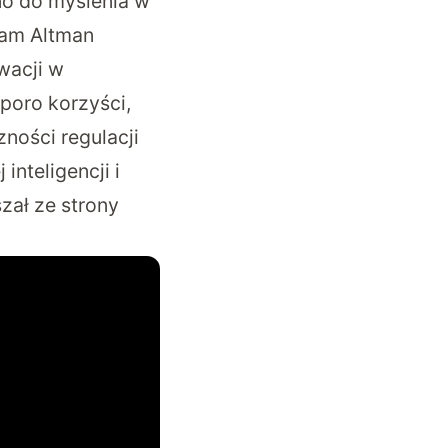
no do myślenia w
 Sam Altman
wacji w
sporo korzyści,
ności regulacji
nteligencji i
zał ze strony