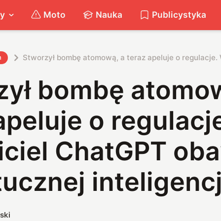
ty
Moto
Nauka
Publicystyka
Stworzył bombę atomową, a teraz apeluje o regulacje. 
h
zył bombę atomow
apeluje o regulacj
iciel ChatGPT ob
tucznej inteligencj
ski