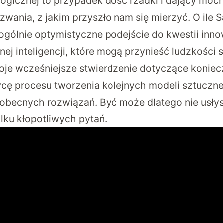
ogicznej to przypadek dość rzadki i dający moc
yzwania, z jakim przyszło nam się mierzyć. O ile
ogólnie optymistyczne podejście do kwestii inno
nej inteligencji, które mogą przynieść ludzkości 
oje wcześniejsze stwierdzenie dotyczące koniecz
ę procesu tworzenia kolejnych modeli sztucznej i
uż obecnych rozwiązań. Być może dlatego nie usłys
ku kłopotliwych pytań.