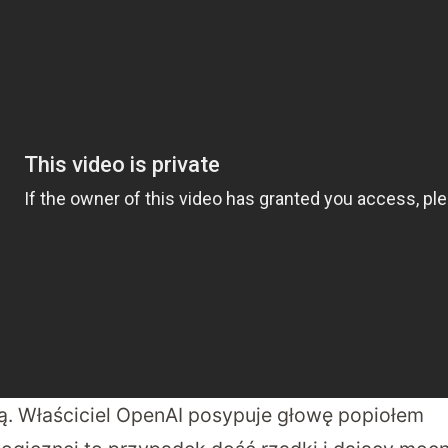
. Właściciel OpenAI posypuje głowę popiołem