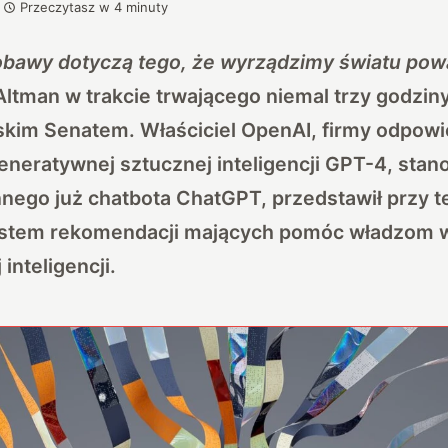
Przeczytasz w
4
minuty
obawy dotyczą tego, że wyrządzimy światu po
ltman w trakcie trwającego niemal trzy godzin
kim Senatem. Właściciel OpenAI, firmy odpowie
neratywnej sztucznej inteligencji GPT-4, sta
nnego już chatbota ChatGPT, przedstawił przy te
stem rekomendacji mających pomóc władzom w 
inteligencji.