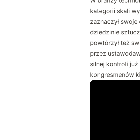
W branży technol
kategorii skali w
zaznaczył swoje 
dziedzinie sztucz
powtórzył też sw
przez ustawodawc
silnej kontroli j
kongresmenów kil