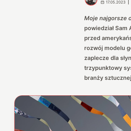
17.05.2023
|
Moje najgorsze 
powiedział Sam A
przed amerykańs
rozwój modelu ge
zaplecze dla sły
trzypunktowy sy
branży sztucznej 