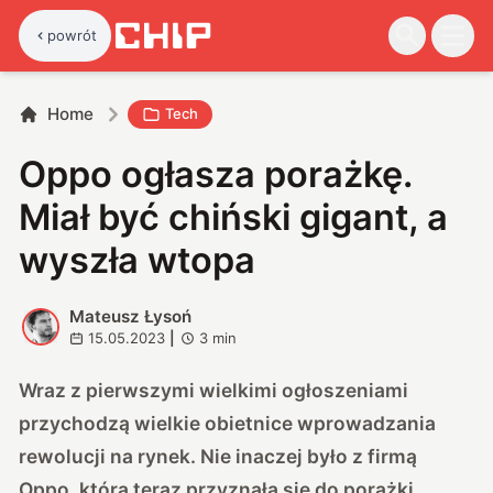
powrót
Home
Tech
Oppo ogłasza porażkę.
Miał być chiński gigant, a
wyszła wtopa
Mateusz Łysoń
M
15.05.2023
|
3
min
Wraz z pierwszymi wielkimi ogłoszeniami
przychodzą wielkie obietnice wprowadzania
rewolucji na rynek. Nie inaczej było z firmą
Oppo, która teraz przyznała się do porażki,