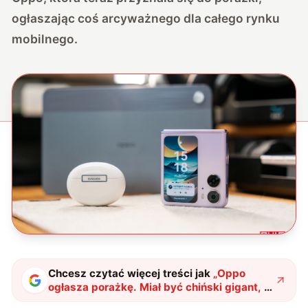
ogłaszając coś arcyważnego dla całego rynku
mobilnego.
Chcesz czytać więcej treści jak
„
Oppo
ogłasza porażkę. Miał być chiński gigant, a
wyszła wtopa
"
?