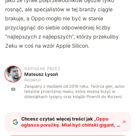
jako że rynek półprzewodników będzie tylko
rosnąć, ale specjalistów w tej branży ciągle
brakuje, a Oppo mogło nie być w stanie
przyciągnąć do siebie odpowiedniej liczby
“najlepszych z najlepszych”, którzy przekuliby
Zeku w coś na wzór Apple Silicon.
NAPISANE PRZEZ
M
Mateusz Łysoń
Redaktor
Związany z mediami od 2016 roku. Twórca gier, autor
tekstów przeróżnej maści, które można liczyć w
dziesiątkach tysięcy oraz książki Powrót do Korzeni.
Chcesz czytać więcej treści jak
„
Oppo
ogłasza porażkę. Miał być chiński gigant, a
wyszła wtopa
"
?