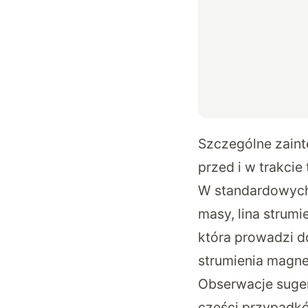
Szczególne zaint
przed i w trakcie
W standardowych
masy, lina strum
która prowadzi d
strumienia magnet
Obserwacje suger
części przypadk