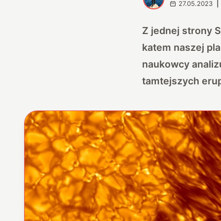
27.05.2023
|
Z jednej strony 
katem naszej pla
naukowcy analizu
tamtejszych erup