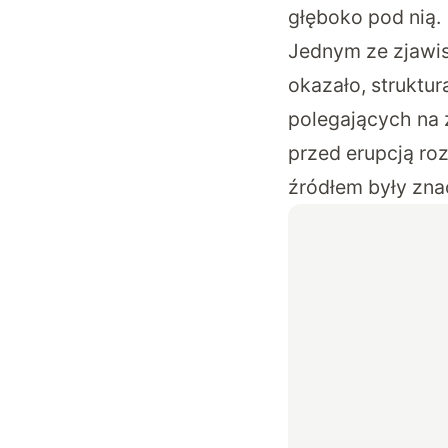
głęboko pod nią.
Jednym ze zjawis
okazało, struktur
polegających na z
przed erupcją rozw
źródłem były zna