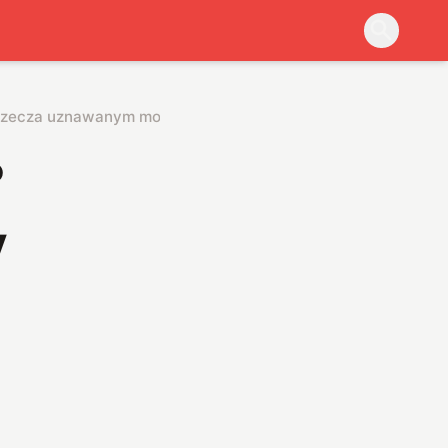
zaprzecza uznawanym modelom
?
y