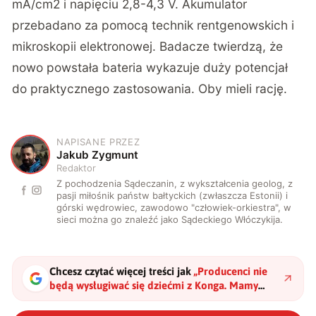
mA/cm2 i napięciu 2,8-4,3 V. Akumulator
przebadano za pomocą technik rentgenowskich i
mikroskopii elektronowej. Badacze twierdzą, że
nowo powstała bateria wykazuje duży potencjał
do praktycznego zastosowania. Oby mieli rację.
NAPISANE PRZEZ
J
Jakub Zygmunt
Redaktor
Z pochodzenia Sądeczanin, z wykształcenia geolog, z
pasji miłośnik państw bałtyckich (zwłaszcza Estonii) i
górski wędrowiec, zawodowo "człowiek-orkiestra", w
sieci można go znaleźć jako Sądeckiego Włóczykija.
Chcesz czytać więcej treści jak
„
Producenci nie
będą wysługiwać się dziećmi z Konga. Mamy
wreszcie akumulator bez kobaltu
"
?