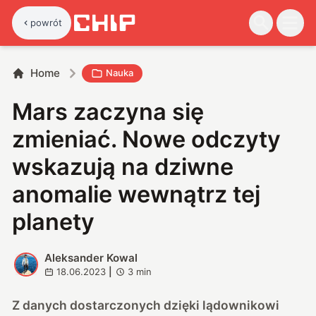
powrót
Home
Nauka
Mars zaczyna się
zmieniać. Nowe odczyty
wskazują na dziwne
anomalie wewnątrz tej
planety
Aleksander Kowal
A
18.06.2023
|
3
min
Z danych dostarczonych dzięki lądownikowi