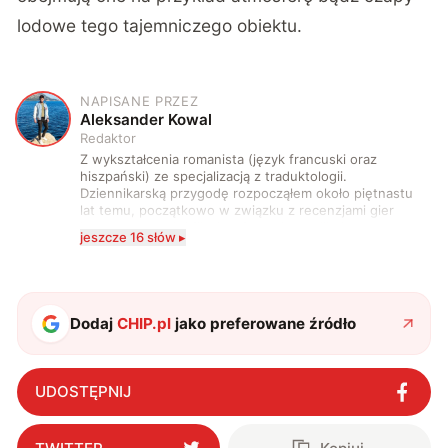
lodowe tego tajemniczego obiektu.
NAPISANE PRZEZ
A
Aleksander Kowal
Redaktor
Z wykształcenia romanista (język francuski oraz
hiszpański) ze specjalizacją z traduktologii.
Dziennikarską przygodę rozpocząłem około piętnastu
lat temu, początkowo w związku z recenzjami gier
komputerowych i filmów. Obecnie publikuję
jeszcze 16 słów ▸
zdecydowanie częściej na tematy związane z nauką
oraz technologią. W wolnym czasie uwielbiam
podróżować, śledzić kinowe i książkowe nowości, a
także uprawiać oraz oglądać sport.
Dodaj
CHIP.pl
jako preferowane źródło
UDOSTĘPNIJ