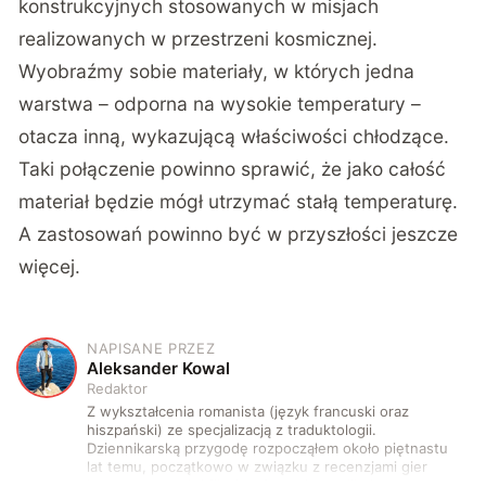
konstrukcyjnych stosowanych w misjach
realizowanych w przestrzeni kosmicznej.
Wyobraźmy sobie materiały, w których jedna
warstwa – odporna na wysokie temperatury –
otacza inną, wykazującą właściwości chłodzące.
Taki połączenie powinno sprawić, że jako całość
materiał będzie mógł utrzymać stałą temperaturę.
A zastosowań powinno być w przyszłości jeszcze
więcej.
NAPISANE PRZEZ
A
Aleksander Kowal
Redaktor
Z wykształcenia romanista (język francuski oraz
hiszpański) ze specjalizacją z traduktologii.
Dziennikarską przygodę rozpocząłem około piętnastu
lat temu, początkowo w związku z recenzjami gier
komputerowych i filmów. Obecnie publikuję