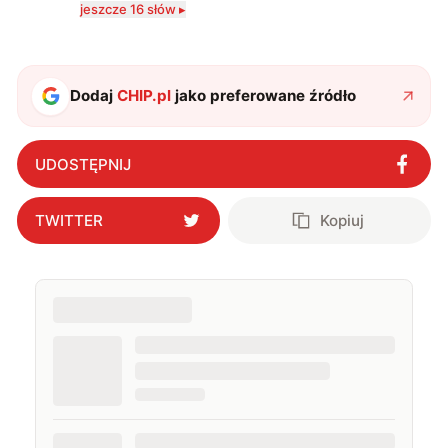
jeszcze 16 słów ▸
zdecydowanie częściej na tematy związane z nauką
oraz technologią. W wolnym czasie uwielbiam
podróżować, śledzić kinowe i książkowe nowości, a
także uprawiać oraz oglądać sport.
Dodaj
CHIP.pl
jako preferowane źródło
UDOSTĘPNIJ
TWITTER
Kopiuj