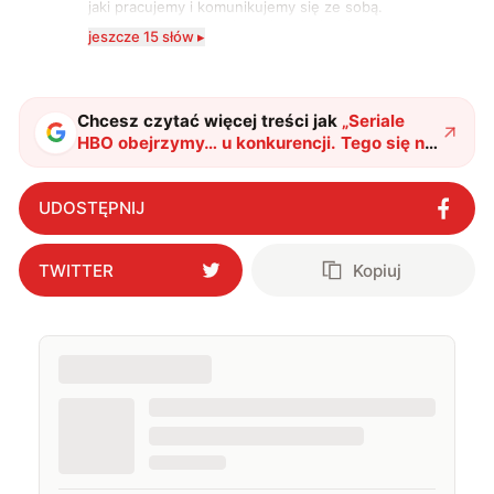
jaki pracujemy i komunikujemy się ze sobą.
Szczególnie interesuje mnie relacja między rozwojem
jeszcze 15 słów ▸
technologii a współczesną popkulturą. W wolnych
chwilach zakopuję się w książkach i komiksach —
najczęściej w fantastyce i wuxia.
Chcesz czytać więcej treści jak
„
Seriale
HBO obejrzymy… u konkurencji. Tego się nie
spodziewaliśmy
"
?
UDOSTĘPNIJ
TWITTER
Kopiuj