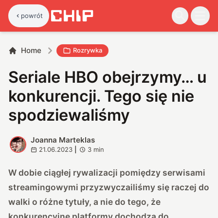
powrót
Home
Rozrywka
Seriale HBO obejrzymy… u
konkurencji. Tego się nie
spodziewaliśmy
Joanna Marteklas
J
21.06.2023
|
3
min
W dobie ciągłej rywalizacji pomiędzy serwisami
streamingowymi przyzwyczailiśmy się raczej do
walki o różne tytuły, a nie do tego, że
konkurencyjne platformy dochodzą do