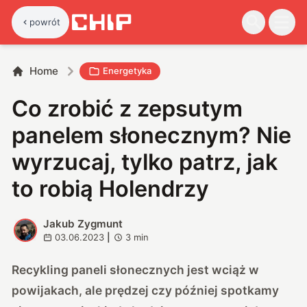
powrót
Home
Energetyka
Co zrobić z zepsutym
panelem słonecznym? Nie
wyrzucaj, tylko patrz, jak
to robią Holendrzy
Jakub Zygmunt
J
03.06.2023
|
3
min
Recykling paneli słonecznych jest wciąż w
powijakach, ale prędzej czy później spotkamy