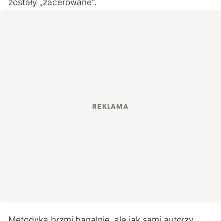
zostały „zacerowane”.
Metodyka brzmi banalnie, ale jak sami autorzy