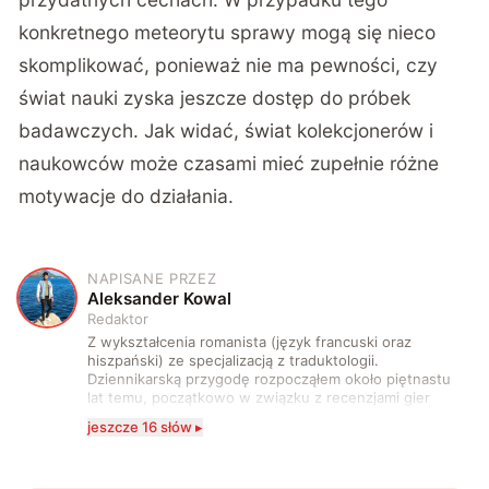
konkretnego meteorytu sprawy mogą się nieco
skomplikować, ponieważ nie ma pewności, czy
świat nauki zyska jeszcze dostęp do próbek
badawczych. Jak widać, świat kolekcjonerów i
naukowców może czasami mieć zupełnie różne
motywacje do działania.
NAPISANE PRZEZ
A
Aleksander Kowal
Redaktor
Z wykształcenia romanista (język francuski oraz
hiszpański) ze specjalizacją z traduktologii.
Dziennikarską przygodę rozpocząłem około piętnastu
lat temu, początkowo w związku z recenzjami gier
komputerowych i filmów. Obecnie publikuję
jeszcze 16 słów ▸
zdecydowanie częściej na tematy związane z nauką
oraz technologią. W wolnym czasie uwielbiam
podróżować, śledzić kinowe i książkowe nowości, a