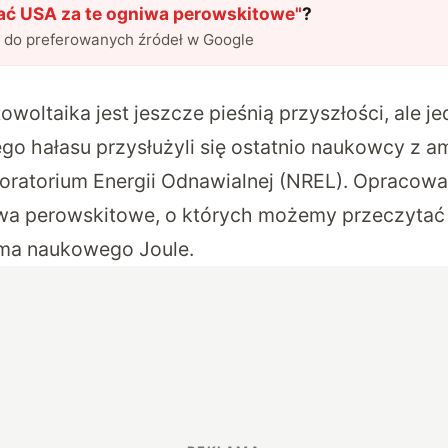
ć USA za te ogniwa perowskitowe
"
?
l do preferowanych źródeł w Google
woltaika jest jeszcze pieśnią przyszłości, ale j
tego hałasu przysłużyli się ostatnio naukowcy z 
atorium Energii Odnawialnej (NREL). Opracowali
wa perowskitowe, o których możemy przeczytać 
sma naukowego
Joule
.