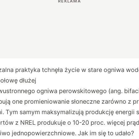
zalna praktyka tchnęła życie w stare ogniwa w
połowę dłużej
dwustronnego ogniwa perowskitowego (ang. bifac
ują one promieniowanie słoneczne zarówno z prze
ni. Tym samym maksymalizują produkcję energii s
tów z NREL produkuje o 10-20 proc. więcej prąd
wo jednopowierzchniowe. Jak im się to udało?