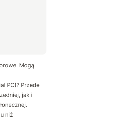
odorowe. Mogą
ial PC)? Przede
dniej, jak i
łonecznej.
u niż