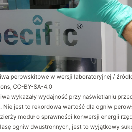
wa perowskitowe w wersji laboratoryjnej / źródło
ons,
CC-BY-SA-4.0
gniwa wykazały wydajność przy naświetlaniu prze
. Nie jest to rekordowa wartość dla ogniw pero
a dzierży moduł o sprawności konwersji energii rzę
 klasę ogniw dwustronnych, jest to wyjątkowy suk