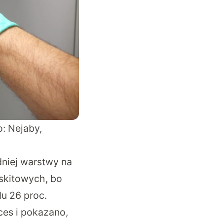
: Nejaby,
dniej warstwy na
wskitowych, bo
du 26 proc.
ces i pokazano,