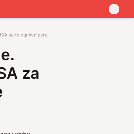
 USA za te ogniwa perowskitowe
e.
SA za
e
ną i słabo