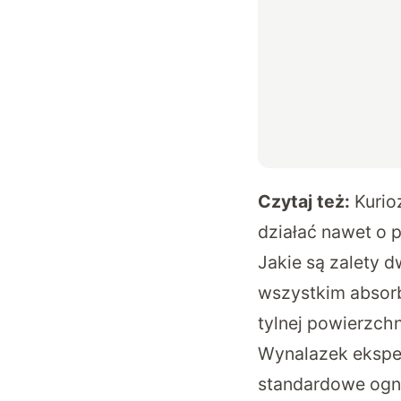
Czytaj też:
Kurio
działać nawet o 
Jakie są zalety 
wszystkim absorb
tylnej powierzch
Wynalazek eksper
standardowe ogni