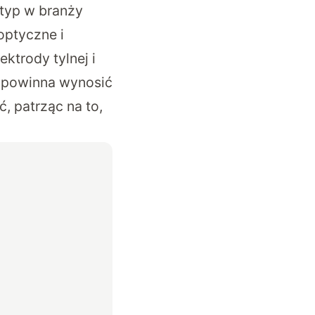
typ w branży
optyczne i
ktrody tylnej i
a powinna wynosić
, patrząc na to,