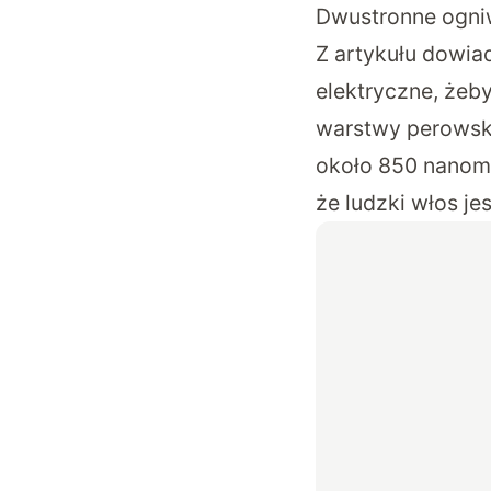
Dwustronne ogniw
Z artykułu dowia
elektryczne, żeby
warstwy perowski
około 850 nanome
że ludzki włos je