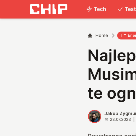
Tech
Tes
Home
Ene
Najlep
Musim
te og
Jakub Zygmu
J
23.07.2023
|
Dwustronne ogni