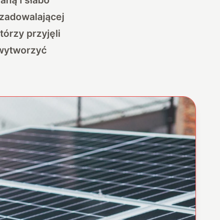
 zadowalającej
órzy przyjęli
 wytworzyć