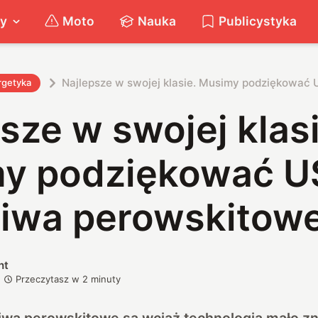
ty
Moto
Nauka
Publicystyka
Najlepsze w swojej klasie. Musimy podziękować
rgetyka
sze w swojej klasi
y podziękować U
niwa perowskitow
nt
Przeczytasz w
2
minuty
wa perowskitowe są wciąż technologią mało zna