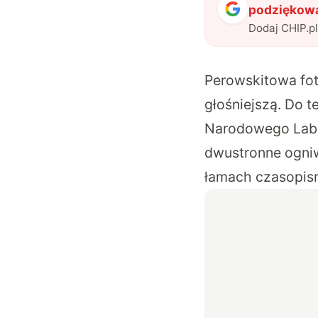
podziękowa
Dodaj CHIP.p
Perowskitowa foto
głośniejszą. Do 
Narodowego Labor
dwustronne ogni
łamach czasopi