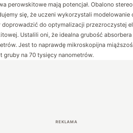
a perowskitowe mają potencjał. Obalono stereo
dujemy się, że uczeni wykorzystali modelowanie 
 doprowadzić do optymalizacji przezroczystej ele
towej. Ustalili oni, że idealna grubość absorber
trów. Jest to naprawdę mikroskopijna miąższość
st gruby na 70 tysięcy nanometrów.