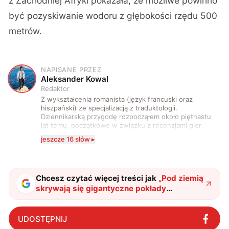
z Zachodniej Afryki pokazała, że możliwe powinno
być pozyskiwanie wodoru z głębokości rzędu 500
metrów.
NAPISANE PRZEZ
A
Aleksander Kowal
Redaktor
Z wykształcenia romanista (język francuski oraz
hiszpański) ze specjalizacją z traduktologii.
Dziennikarską przygodę rozpocząłem około piętnastu
lat temu, początkowo w związku z recenzjami gier
komputerowych i filmów. Obecnie publikuję
jeszcze 16 słów ▸
zdecydowanie częściej na tematy związane z nauką
oraz technologią. W wolnym czasie uwielbiam
podróżować, śledzić kinowe i książkowe nowości, a
także uprawiać oraz oglądać sport.
Chcesz czytać więcej treści jak
„
Pod ziemią
skrywają się gigantyczne pokłady
ekologicznego paliwa. To może być recepta
na kryzys
"
?
UDOSTĘPNIJ