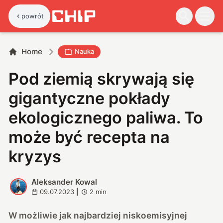
powrót
Home
Nauka
Pod ziemią skrywają się
gigantyczne pokłady
ekologicznego paliwa. To
może być recepta na
kryzys
Aleksander Kowal
A
09.07.2023
|
2
min
W możliwie jak najbardziej niskoemisyjnej