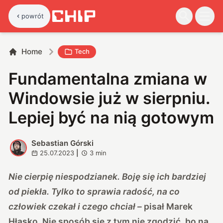
powrót
Home
Tech
Fundamentalna zmiana w
Windowsie już w sierpniu.
Lepiej być na nią gotowym
Sebastian Górski
S
25.07.2023
|
3
min
Nie cierpię niespodzianek. Boję się ich bardziej
od piekła. Tylko to sprawia radość, na co
człowiek czekał i czego chciał
– pisał Marek
Hłasko. Nie sposób się z tym nie zgodzić, bo na