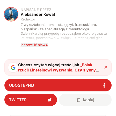
NAPISANE PRZEZ
A
Aleksander Kowal
Redaktor
Z wykształcenia romanista (język francuski oraz
hiszpański) ze specjalizacją z traduktologii.
Dziennikarską przygodę rozpocząłem około piętnastu
lat temu, początkowo w związku z recenzjami gier
komputerowych i filmów. Obecnie publikuję
jeszcze 16 słów ▸
zdecydowanie częściej na tematy związane z nauką
oraz technologią. W wolnym czasie uwielbiam
podróżować, śledzić kinowe i książkowe nowości, a
także uprawiać oraz oglądać sport.
Chcesz czytać więcej treści jak
„
Polak
rzucił Einsteinowi wyzwanie. Czy słynny
naukowiec miał rację?
"
?
UDOSTĘPNIJ
TWITTER
Kopiuj