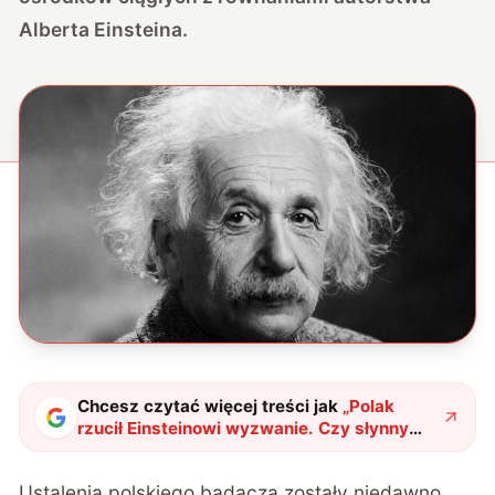
Alberta Einsteina.
Chcesz czytać więcej treści jak
„
Polak
rzucił Einsteinowi wyzwanie. Czy słynny
naukowiec miał rację?
"
?
Ustalenia polskiego badacza zostały niedawno