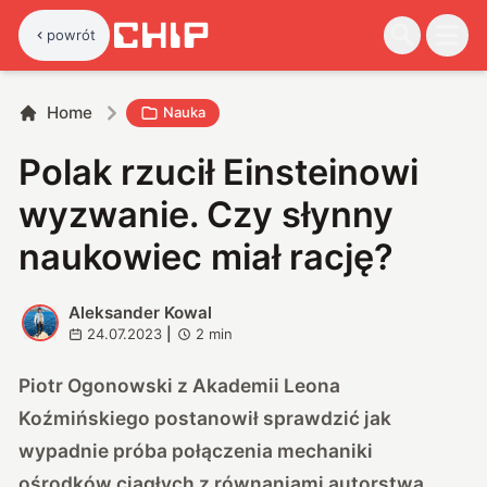
powrót
Home
Nauka
Polak rzucił Einsteinowi
wyzwanie. Czy słynny
naukowiec miał rację?
Aleksander Kowal
A
24.07.2023
|
2
min
Piotr Ogonowski z Akademii Leona
Koźmińskiego postanowił sprawdzić jak
wypadnie próba połączenia mechaniki
ośrodków ciągłych z równaniami autorstwa