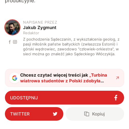
produkcyjne.
NAPISANE PRZEZ
J
Jakub Zygmunt
Redaktor
Z pochodzenia Sądeczanin, z wykształcenia geolog, z
pasji miłośnik państw bałtyckich (zwłaszcza Estonii) i
górski wędrowiec, zawodowo "człowiek-orkiestra", w
sieci można go znaleźć jako Sądeckiego Włóczykija.
Chcesz czytać więcej treści jak
„
Turbina
wiatrowa studentów z Polski zdobyła
uwagę całego świata. Postawisz ją na
podwórku
"
?
UDOSTĘPNIJ
TWITTER
Kopiuj