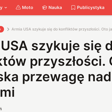
ty
Moto
Nauka
Publicystyka
Armia USA szykuje się do konfliktów przyszłości. Oto
h
 USA szykuje się 
któw przyszłości.
yska przewagę nad
mi
ń