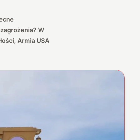
becne
 zagrożenia? W
złości, Armia USA