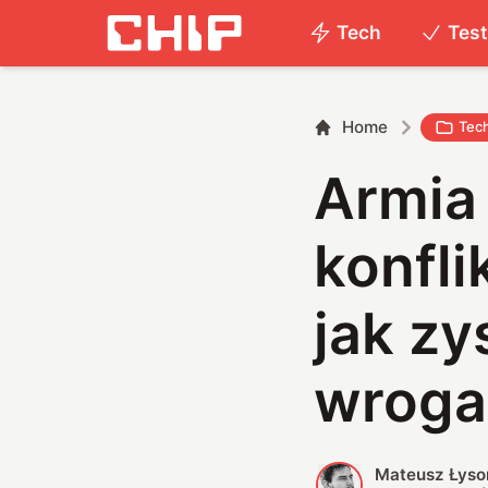
Tech
Tes
Home
Tec
Armia
konfli
jak z
wroga
Mateusz Łyso
M