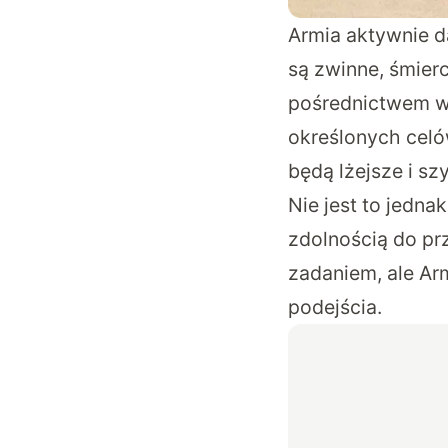
Armia aktywnie d
są zwinne, śmier
pośrednictwem
w
określonych celó
będą lżejsze i s
Nie jest to jedna
zdolnością do pr
zadaniem, ale Ar
podejścia.