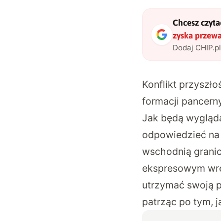
Chcesz czytać
zyska przew
Dodaj CHIP.p
Konflikt przyszł
formacji pancern
Jak będą wygląda
odpowiedzieć na t
wschodnią granicą
ekspresowym wrę
utrzymać swoją p
patrząc po tym,
j