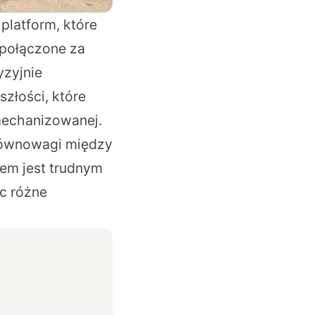
platform, które
 połączone za
yzyjnie
złości, które
zmechanizowanej.
j równowagi między
łem jest trudnym
c różne