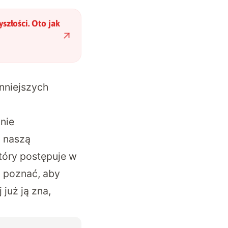
szłości. Oto jak
nniejszych
nie
a naszą
który postępuje w
 poznać, aby
już ją zna,