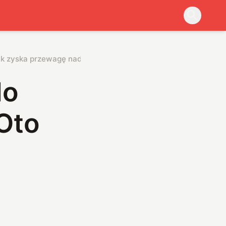
 jak zyska przewagę nad wrogami
do
 Oto