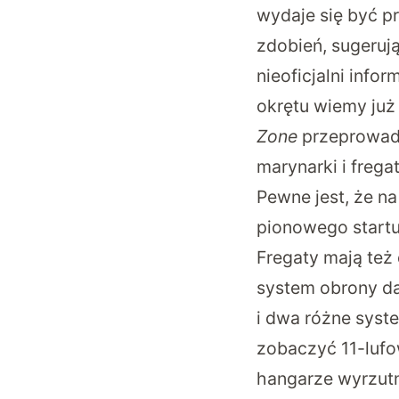
wydaje się być p
zdobień, sugeruj
nieoficjalni info
okrętu wiemy już
Zone
przeprowad
marynarki i frega
Pewne jest, że 
pionowego startu
Fregaty mają też
system obrony da
i dwa różne syst
zobaczyć 11-lufo
hangarze wyrzutn