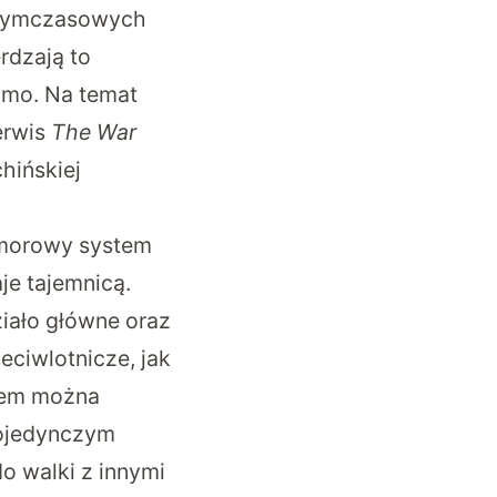
ż tymczasowych
rdzają to
domo. Na temat
erwis
The War
hińskiej
omorowy system
je tajemnicą.
iało główne oraz
ciwlotnicze, jak
kiem można
pojedynczym
o walki z innymi