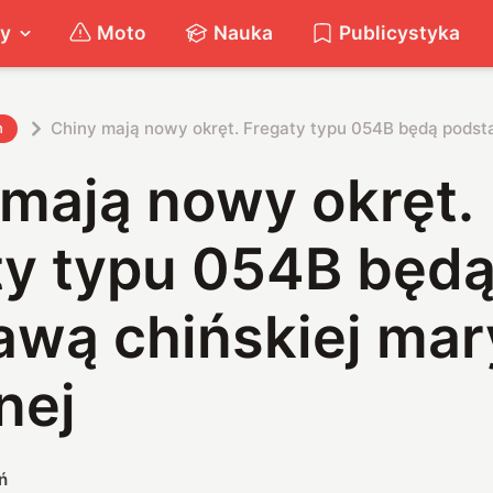
ty
Moto
Nauka
Publicystyka
Chiny mają nowy okręt. Fregaty typu 054B będą podst
h
 mają nowy okręt.
ty typu 054B będ
awą chińskiej mar
nej
ń