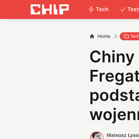
Tech
Tes
Home
Tec
Chiny
Frega
podst
wojen
Mateusz Łyso
M