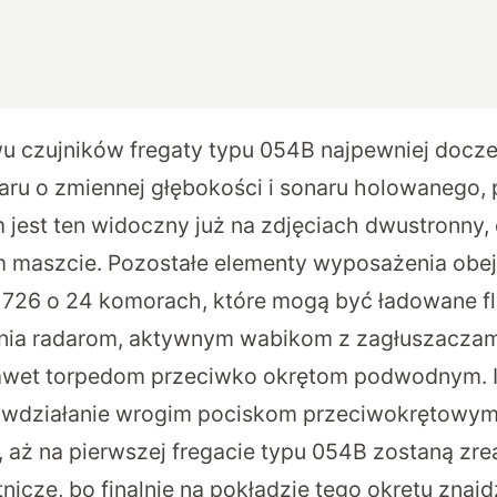
wu czujników fregaty typu 054B najpewniej docze
ru o zmiennej głębokości i sonaru holowanego,
jest ten widoczny już na zdjęciach dwustronny,
 maszcie. Pozostałe elementy wyposażenia obe
726 o 24 komorach, które mogą być ładowane fl
nia radarom, aktywnym wabikom z zagłuszaczami
awet torpedom przeciwko okrętom podwodnym. I
ciwdziałanie wrogim pociskom przeciwokrętowym
, aż na pierwszej fregacie typu 054B zostaną zr
tnicze, bo finalnie na pokładzie tego okrętu znajd