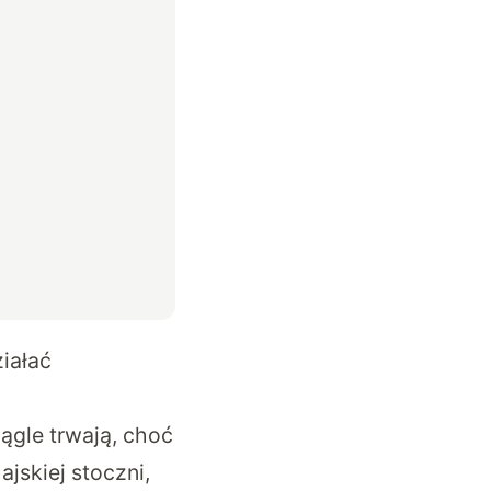
iałać
iągle trwają, choć
jskiej stoczni,