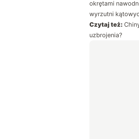
okrętami nawodny
wyrzutni kątowyc
Czytaj też:
Chin
uzbrojenia?