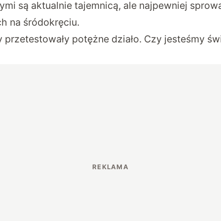
mi są aktualnie tajemnicą, ale najpewniej sprow
h na śródokręciu.
y przetestowały potężne działo. Czy jesteśmy św