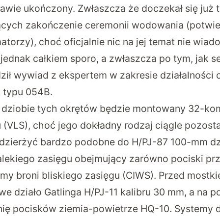
rawie ukończony. Zwłaszcza że doczekał się ju
ących zakończenie ceremonii wodowania (potwie
rmatorzy), choć oficjalnie nic na jej temat nie wia
 jednak całkiem sporo, a zwłaszcza po tym, jak s
ził
wywiad
z ekspertem w zakresie działalności c
t typu 054B.
na dziobie tych okrętów będzie montowany 32-k
 (VLS), choć jego dokładny rodzaj ciągle pozosta
 dzierżyć bardzo podobne do H/PJ-87 100-mm dz
lekiego zasięgu obejmujący zarówno pociski prze
emy broni bliskiego zasięgu (CIWS). Przed most
we działo Gatlinga H/PJ-11 kalibru 30 mm, a na 
ię pocisków ziemia-powietrze HQ-10. Systemy d