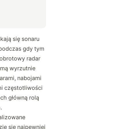
kają się sonaru
 podczas gdy tym
 obrotowy radar
jmą wyrzutnie
arami, nabojami
 częstotliwości
ch główną rolą
.
ealizowane
zie się najpewniej