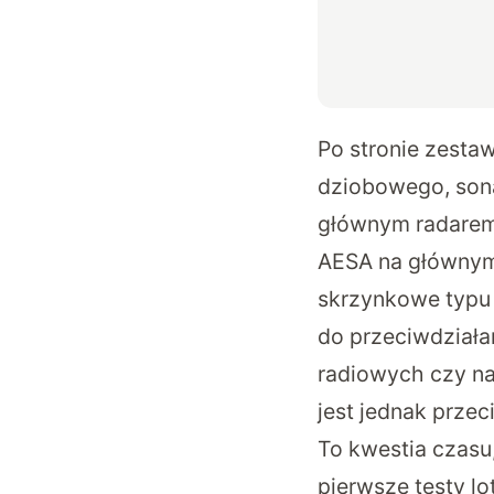
Po stronie zesta
dziobowego, sona
głównym radarem 
AESA na głównym
skrzynkowe typu 
do przeciwdziała
radiowych czy n
jest jednak prze
To kwestia czasu
pierwsze testy lo