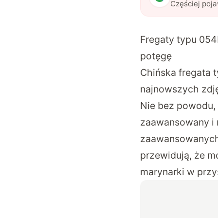
Częściej poj
Fregaty typu 054
potęgę
Chińska fregata 
najnowszych zdję
Nie bez powodu, 
zaawansowany i n
zaawansowanych fu
przewidują, że mo
marynarki w przy