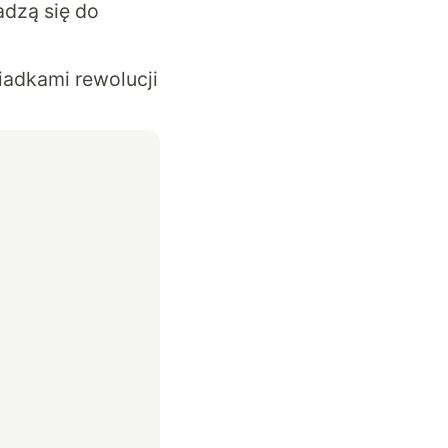
adzą się do
iadkami rewolucji