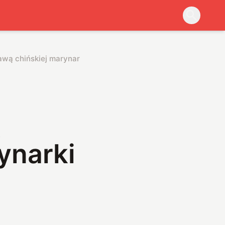
awą chińskiej marynarki wojennej
ą
ynarki