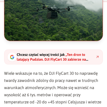
Chcesz czytać więcej treści jak
„
Ten dron to
latający Pudzian. DJI FlyCart 30 zabierze na
pokład nawet 40 kg
"
?
Wiele wskazuje na to, że
DJI FlyCart 30
to naprawdę
twardy zawodnik zdolny do pracy nawet w trudnych
warunkach atmosferycznych. Może się wznieść na
wysokość aż 6 tys. metrów i operować przy
temperaturze od -20 do +45 stopni Celsjusza i wietrze