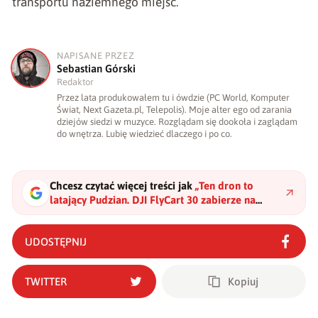
transportu naziemnego miejsc.
NAPISANE PRZEZ
S
Sebastian Górski
Redaktor
Przez lata produkowałem tu i ówdzie (PC World, Komputer
Świat, Next Gazeta.pl, Telepolis). Moje alter ego od zarania
dziejów siedzi w muzyce. Rozglądam się dookoła i zaglądam
do wnętrza. Lubię wiedzieć dlaczego i po co.
Chcesz czytać więcej treści jak
„
Ten dron to
latający Pudzian. DJI FlyCart 30 zabierze na
pokład nawet 40 kg
"
?
UDOSTĘPNIJ
TWITTER
Kopiuj