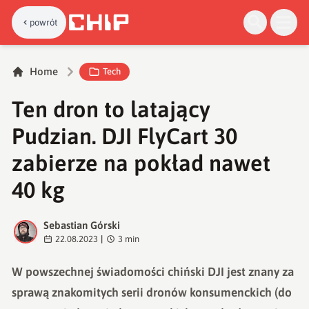
powrót
Home
Tech
Ten dron to latający
Pudzian. DJI FlyCart 30
zabierze na pokład nawet
40 kg
Sebastian Górski
S
22.08.2023
|
3
min
W powszechnej świadomości chiński DJI jest znany za
sprawą znakomitych serii dronów konsumenckich (do