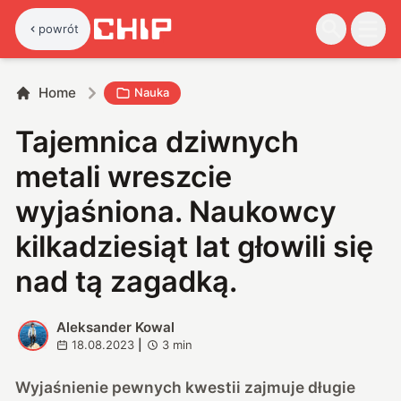
powrót
Home
Nauka
Tajemnica dziwnych
metali wreszcie
wyjaśniona. Naukowcy
kilkadziesiąt lat głowili się
nad tą zagadką.
Aleksander Kowal
A
18.08.2023
|
3
min
Wyjaśnienie pewnych kwestii zajmuje długie