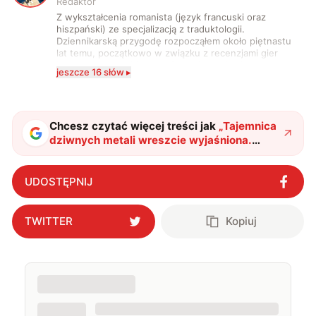
Redaktor
Z wykształcenia romanista (język francuski oraz
hiszpański) ze specjalizacją z traduktologii.
Dziennikarską przygodę rozpocząłem około piętnastu
lat temu, początkowo w związku z recenzjami gier
komputerowych i filmów. Obecnie publikuję
jeszcze 16 słów ▸
zdecydowanie częściej na tematy związane z nauką
oraz technologią. W wolnym czasie uwielbiam
podróżować, śledzić kinowe i książkowe nowości, a
także uprawiać oraz oglądać sport.
Chcesz czytać więcej treści jak
„
Tajemnica
dziwnych metali wreszcie wyjaśniona.
Naukowcy kilkadziesiąt lat głowili się nad tą
zagadką.
"
?
UDOSTĘPNIJ
TWITTER
Kopiuj