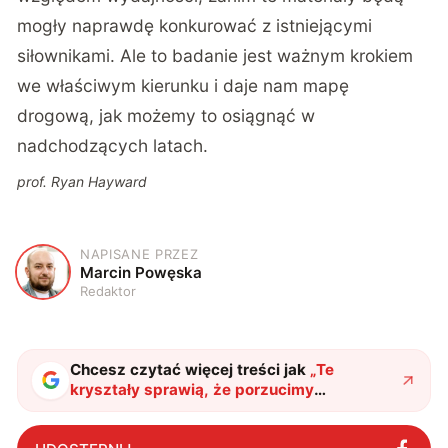
mogły naprawdę konkurować z istniejącymi
siłownikami. Ale to badanie jest ważnym krokiem
we właściwym kierunku i daje nam mapę
drogową, jak możemy to osiągnąć w
nadchodzących latach.
prof. Ryan Hayward
NAPISANE PRZEZ
M
Marcin Powęska
Redaktor
Chcesz czytać więcej treści jak
„
Te
kryształy sprawią, że porzucimy
nieporęczne baterie. Nowy sposób
przetwarzania energii
"
?