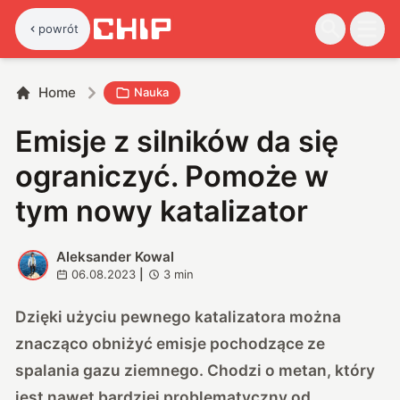
powrót
Home
Nauka
Emisje z silników da się
ograniczyć. Pomoże w
tym nowy katalizator
Aleksander Kowal
A
06.08.2023
|
3
min
Dzięki użyciu pewnego katalizatora można
znacząco obniżyć emisje pochodzące ze
spalania gazu ziemnego. Chodzi o metan, który
jest nawet bardziej problematyczny od