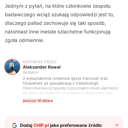
Jednym z pytań, na które członkowie zespołu
badawczego wciąż szukają odpowiedzi jest to,
dlaczego pallad zachowuje się taki sposób,
natomiast inne metale szlachetne funkcjonują
zgoła odmiennie.
NAPISANE PRZEZ
A
Aleksander Kowal
Redaktor
Z wykształcenia romanista (język francuski oraz
hiszpański) ze specjalizacją z traduktologii.
Dziennikarską przygodę rozpocząłem około piętnastu
lat temu, początkowo w związku z recenzjami gier
komputerowych i filmów. Obecnie publikuję
jeszcze 16 słów ▸
zdecydowanie częściej na tematy związane z nauką
oraz technologią. W wolnym czasie uwielbiam
podróżować, śledzić kinowe i książkowe nowości, a
także uprawiać oraz oglądać sport.
Dodaj
CHIP.pl
jako preferowane źródło