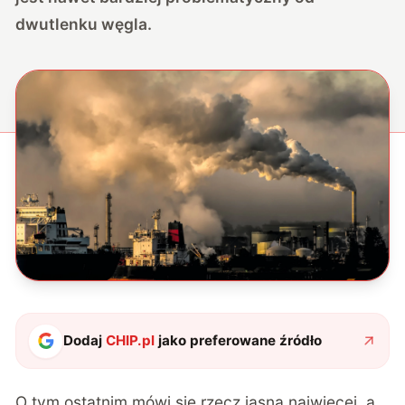
dwutlenku węgla.
Dodaj
CHIP.pl
jako preferowane źródło
O tym ostatnim mówi się rzecz jasna najwięcej, a