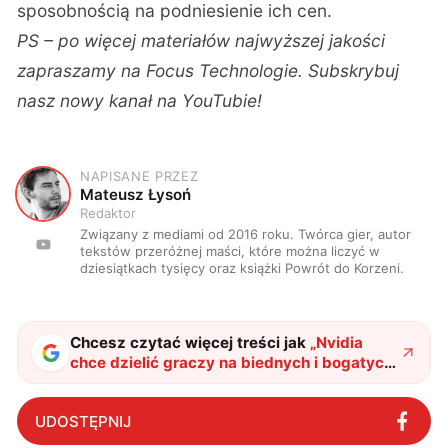
sposobnością na podniesienie ich cen.
PS – po więcej materiałów najwyższej jakości
zapraszamy na
Focus Technologie
. Subskrybuj
nasz nowy kanał na
YouTubie
!
NAPISANE PRZEZ
M
Mateusz Łysoń
Redaktor
Związany z mediami od 2016 roku. Twórca gier, autor
tekstów przeróżnej maści, które można liczyć w
dziesiątkach tysięcy oraz książki Powrót do Korzeni.
Chcesz czytać więcej treści jak
„
Nvidia
chce dzielić graczy na biednych i bogatych.
Nowe karty graficzne będzie dzielić
wydajnościowa przepaść
"
?
UDOSTĘPNIJ