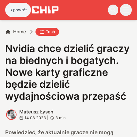
powrót
Home
Tech
Nvidia chce dzielić graczy
na biednych i bogatych.
Nowe karty graficzne
będzie dzielić
wydajnościowa przepaść
Mateusz Łysoń
M
14.08.2023
|
3
min
Powiedzieć, że aktualnie gracze nie mogą