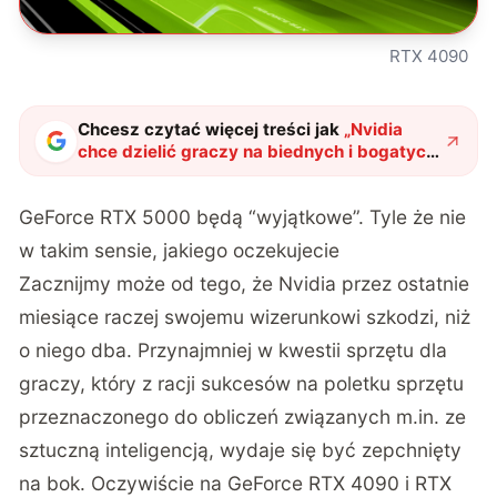
RTX 4090
Chcesz czytać więcej treści jak
„
Nvidia
chce dzielić graczy na biednych i bogatych.
Nowe karty graficzne będzie dzielić
wydajnościowa przepaść
"
?
GeForce RTX 5000 będą “wyjątkowe”. Tyle że nie
w takim sensie, jakiego oczekujecie
Zacznijmy może od tego, że Nvidia przez ostatnie
miesiące raczej swojemu wizerunkowi szkodzi, niż
o niego dba. Przynajmniej w kwestii sprzętu dla
graczy, który z racji sukcesów na poletku sprzętu
przeznaczonego do obliczeń związanych m.in. ze
sztuczną inteligencją, wydaje się być zepchnięty
na bok. Oczywiście na GeForce RTX 4090 i RTX