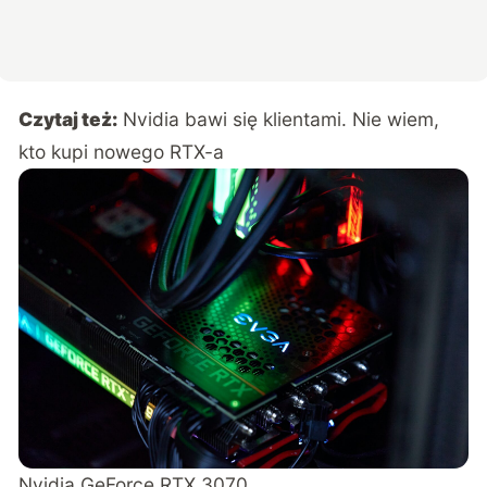
Czytaj też:
Nvidia bawi się klientami. Nie wiem,
kto kupi nowego RTX-a
Nvidia GeForce RTX 3070