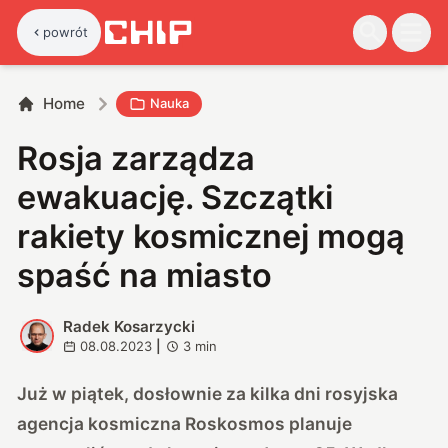
powrót
Home
Nauka
Rosja zarządza
ewakuację. Szczątki
rakiety kosmicznej mogą
spaść na miasto
Radek Kosarzycki
R
08.08.2023
|
3
min
Już w piątek, dosłownie za kilka dni rosyjska
agencja kosmiczna Roskosmos planuje