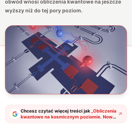
obwód wnosi obliczenia kwantowe na jeszcze
wyższy niż do tej pory poziom.
Chcesz czytać więcej treści jak
„
Obliczenia
kwantowe na kosmicznym poziomie. Nowy
sposób zapewnił prawie 100%
dokładności
"
?