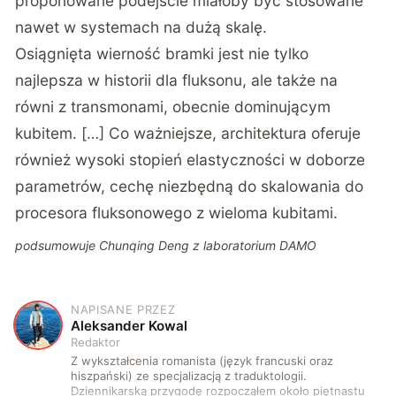
proponowane podejście miałoby być stosowane
nawet w systemach na dużą skalę.
Osiągnięta wierność bramki jest nie tylko
najlepsza w historii dla fluksonu, ale także na
równi z transmonami, obecnie dominującym
kubitem. […] Co ważniejsze, architektura oferuje
również wysoki stopień elastyczności w doborze
parametrów, cechę niezbędną do skalowania do
procesora fluksonowego z wieloma kubitami.
podsumowuje Chunqing Deng z laboratorium DAMO
NAPISANE PRZEZ
A
Aleksander Kowal
Redaktor
Z wykształcenia romanista (język francuski oraz
hiszpański) ze specjalizacją z traduktologii.
Dziennikarską przygodę rozpocząłem około piętnastu