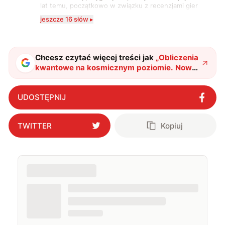
lat temu, początkowo w związku z recenzjami gier
komputerowych i filmów. Obecnie publikuję
jeszcze 16 słów ▸
zdecydowanie częściej na tematy związane z nauką
oraz technologią. W wolnym czasie uwielbiam
podróżować, śledzić kinowe i książkowe nowości, a
także uprawiać oraz oglądać sport.
Chcesz czytać więcej treści jak
„
Obliczenia
kwantowe na kosmicznym poziomie. Nowy
sposób zapewnił prawie 100%
dokładności
"
?
UDOSTĘPNIJ
TWITTER
Kopiuj