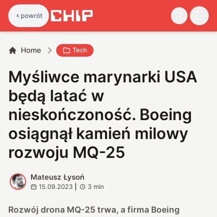
powrót
Home
Tech
Myśliwce marynarki USA
będą latać w
nieskończoność. Boeing
osiągnął kamień milowy
rozwoju MQ-25
Mateusz Łysoń
M
15.09.2023
|
3
min
Rozwój drona MQ-25 trwa, a firma Boeing