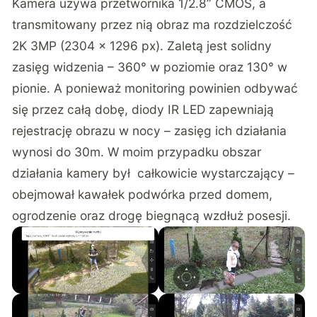
Kamera używa przetwornika 1/2.8” CMOS, a
transmitowany przez nią obraz ma rozdzielczość
2K 3MP (2304 × 1296 px). Zaletą jest solidny
zasięg widzenia – 360° w poziomie oraz 130° w
pionie. A ponieważ monitoring powinien odbywać
się przez całą dobę, diody IR LED zapewniają
rejestrację obrazu w nocy – zasięg ich działania
wynosi do 30m. W moim przypadku obszar
działania kamery był całkowicie wystarczający –
obejmował kawałek podwórka przed domem,
ogrodzenie oraz drogę biegnącą wzdłuż posesji.