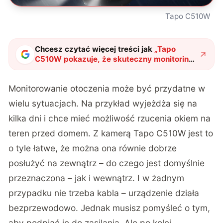
Tapo C510W
Chcesz czytać więcej treści jak
„
Tapo
C510W pokazuje, że skuteczny monitoring
nie musi być drogi
"
?
Monitorowanie otoczenia może być przydatne w
wielu sytuacjach. Na przykład wyjeżdża się na
kilka dni i chce mieć możliwość rzucenia okiem na
teren przed domem. Z kamerą Tapo C510W jest to
o tyle łatwe, że można ona równie dobrze
posłużyć na zewnątrz – do czego jest domyślnie
przeznaczona – jak i wewnątrz. I w żadnym
przypadku nie trzeba kabla – urządzenie działa
bezprzewodowo. Jednak musisz pomyśleć o tym,
aby podpiąć je do zasilania. Ale po kolei.