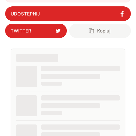
nie musi być drogi
"
?
UDOSTĘPNIJ
TWITTER
Kopiuj