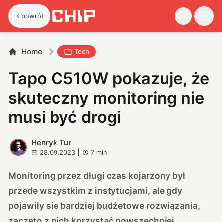
powrót
Home
Tech
Tapo C510W pokazuje, że
skuteczny monitoring nie
musi być drogi
Henryk Tur
H
28.09.2023
|
7
min
Monitoring przez długi czas kojarzony był
przede wszystkim z instytucjami, ale gdy
pojawiły się bardziej budżetowe rozwiązania,
zaczęto z nich korzystać powszechniej.