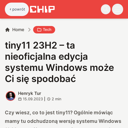
powrót
Home
Tech
tiny11 23H2 – ta
nieoficjalna edycja
systemu Windows może
Ci się spodobać
Henryk Tur
H
15.09.2023
|
2
min
Czy wiesz, co to jest tiny11? Ogólnie mówiąc
mamy tu odchudzoną wersję systemu Windows