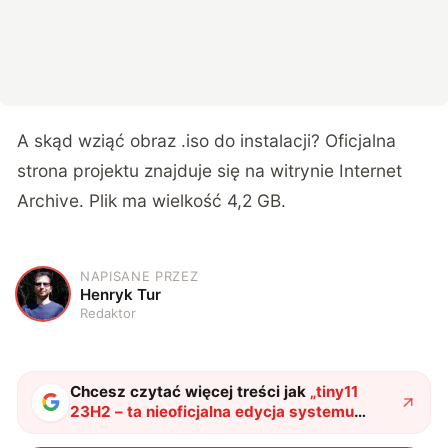
A skąd wziąć obraz .iso do instalacji? Oficjalna
strona projektu znajduje się
na witrynie Internet
Archive
. Plik ma wielkość 4,2 GB.
NAPISANE PRZEZ
H
Henryk Tur
Redaktor
Chcesz czytać więcej treści jak
„
tiny11
23H2 – ta nieoficjalna edycja systemu
Windows może Ci się spodobać
"
?