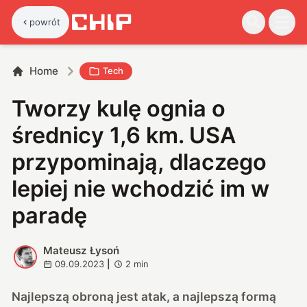
powrót
Home
Tech
Tworzy kulę ognia o
średnicy 1,6 km. USA
przypominają, dlaczego
lepiej nie wchodzić im w
paradę
Mateusz Łysoń
M
09.09.2023
|
2
min
Najlepszą obroną jest atak, a najlepszą formą