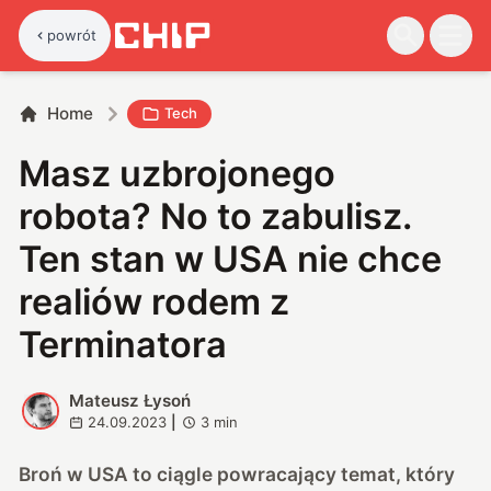
powrót
Home
Tech
Masz uzbrojonego
robota? No to zabulisz.
Ten stan w USA nie chce
realiów rodem z
Terminatora
Mateusz Łysoń
M
24.09.2023
|
3
min
Broń w USA to ciągle powracający temat, który