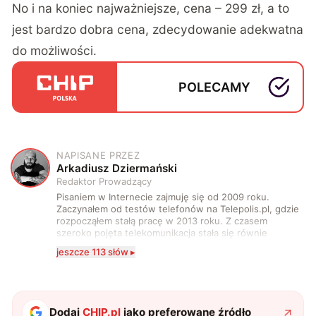
No i na koniec najważniejsze, cena – 299 zł, a to
jest bardzo dobra cena, zdecydowanie adekwatna
do możliwości.
POLECAMY
NAPISANE PRZEZ
A
Arkadiusz Dziermański
Redaktor Prowadzący
Pisaniem w Internecie zajmuję się od 2009 roku.
Zaczynałem od testów telefonów na Telepolis.pl, gdzie
rozpocząłem stałą pracę w 2013 roku. Z czasem
szeroko pojęta telekomunikacja stała się równie
wciągająca co telefony, a rozwój technologii sprawił,
jeszcze 113 słów ▸
że do urządzeń mobilnych dołączył też inny sprzęt
elektroniczny. Dzisiaj moje biurko zasypuje każdy
rodzaj sprzętu, a o sieci 5G mogę mówić obudzony w
środku nocy. Od 2019 roku śledzę i opisuję ruchy
antykomórkowe w Polsce i na świecie. Poziom
Dodaj
CHIP.pl
jako preferowane źródło