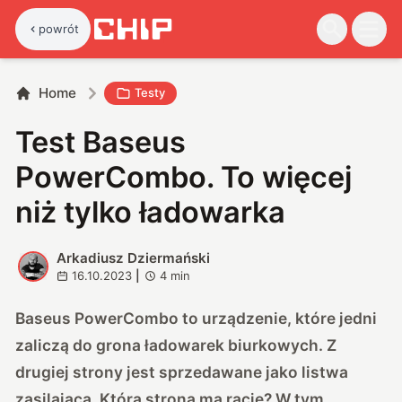
powrót
Home
Testy
Test Baseus
PowerCombo. To więcej
niż tylko ładowarka
Arkadiusz Dziermański
A
16.10.2023
|
4
min
Baseus PowerCombo to urządzenie, które jedni
zaliczą do grona ładowarek biurkowych. Z
drugiej strony jest sprzedawane jako listwa
zasilająca. Która strona ma rację? W tym