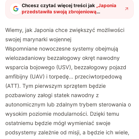
Chcesz czytać więcej treści jak
„
Japonia
przedstawiła swoją zbrojeniową
przyszłość. Na co postawi kraj w
przyszłych latach?
"
?
Wiemy, jak Japonia chce zwiększyć możliwości
swojej marynarki wojennej
Wspomniane nowoczesne systemy obejmują
wielozadaniowy bezzałogowy okręt nawodny
wsparcia bojowego (USV), bezzałogowy pojazd
amfibijny (UAV) i torpedę… przeciwtorpedową
(ATT). Tym pierwszym sprzętem będzie
pozbawiony załogi statek nawodny z
autonomicznym lub zdalnym trybem sterowania o
wysokim poziomie modularności. Dzięki temu
ostatniemu będzie mógł wymieniać swoje
podsystemy zależnie od misji, a będzie ich wiele,