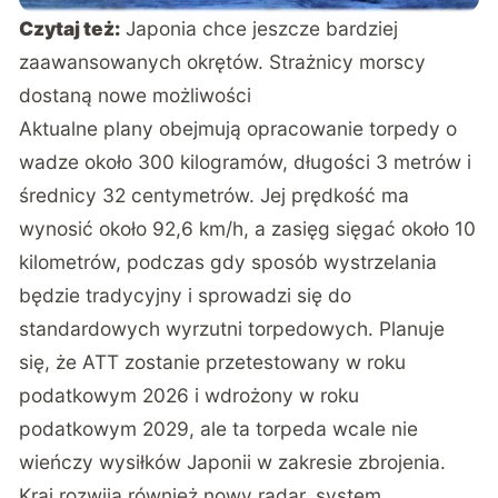
Czytaj też:
Japonia chce jeszcze bardziej
zaawansowanych okrętów. Strażnicy morscy
dostaną nowe możliwości
Aktualne plany obejmują opracowanie torpedy o
wadze około 300 kilogramów, długości 3 metrów i
średnicy 32 centymetrów. Jej prędkość ma
wynosić około 92,6 km/h, a zasięg sięgać około 10
kilometrów, podczas gdy sposób wystrzelania
będzie tradycyjny i sprowadzi się do
standardowych wyrzutni torpedowych. Planuje
się, że ATT zostanie przetestowany w roku
podatkowym 2026 i wdrożony w roku
podatkowym 2029, ale ta torpeda wcale
nie
wieńczy
wysiłków Japonii w zakresie zbrojenia.
Kraj rozwija również nowy radar, system