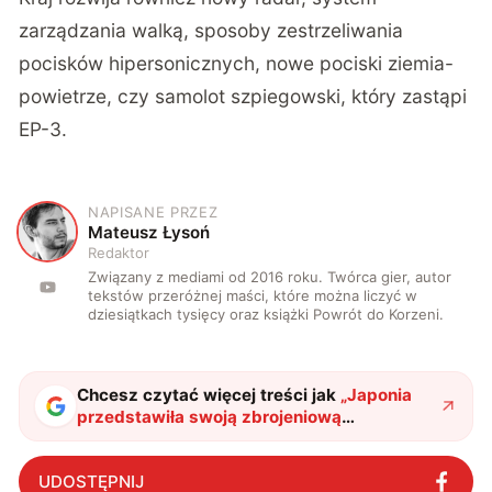
zarządzania walką, sposoby zestrzeliwania
pocisków hipersonicznych, nowe pociski ziemia-
powietrze, czy samolot szpiegowski, który zastąpi
EP-3.
NAPISANE PRZEZ
M
Mateusz Łysoń
Redaktor
Związany z mediami od 2016 roku. Twórca gier, autor
tekstów przeróżnej maści, które można liczyć w
dziesiątkach tysięcy oraz książki Powrót do Korzeni.
Chcesz czytać więcej treści jak
„
Japonia
przedstawiła swoją zbrojeniową
przyszłość. Na co postawi kraj w
przyszłych latach?
"
?
UDOSTĘPNIJ