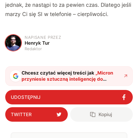
jednak, że nastąpi to za pewien czas. Dlatego jeśli
marzy Ci się SI w telefonie – cierpliwości.
NAPISANE PRZEZ
H
Henryk Tur
Redaktor
Chcesz czytać więcej treści jak
„
Micron
przyniesie sztuczną inteligencję do
smartfonów. Nowa pamięć bije rekordy
"
?
UDOSTĘPNIJ
TWITTER
Kopiuj