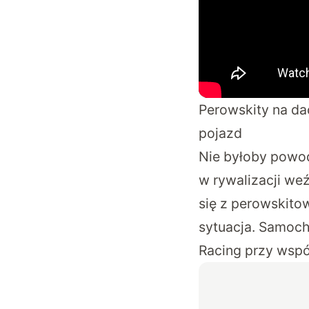
Perowskity na d
pojazd
Nie byłoby powod
w rywalizacji we
się z perowskito
sytuacja. Samoch
Racing
przy wspó