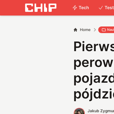
Tech
Tes
Home
Nauk
Pierws
perows
pojaz
pójdzi
Jakub Zygmu
J