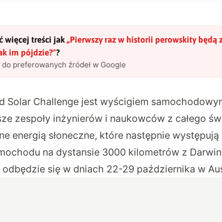
 więcej treści jak
„
Pierwszy raz w historii perowskity będą 
ak im pójdzie?
"
?
l do preferowanych źródeł w Google
d Solar Challenge
jest wyścigiem samochodowym
psze zespoły inżynierów i naukowców z całego św
e energią słoneczne, które następnie występują 
ochodu na dystansie 3000 kilometrów z Darwin
 odbędzie się w dniach 22-29 października w Aust