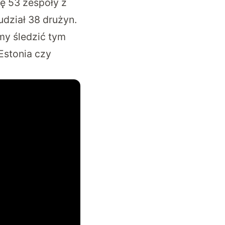
ię 53 zespoły z
udział 38 drużyn.
my śledzić tym
Estonia czy