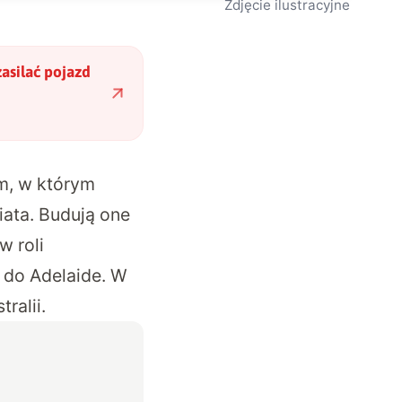
Zdjęcie ilustracyjne
zasilać pojazd
, w którym
iata. Budują one
w roli
 do Adelaide. W
ralii.