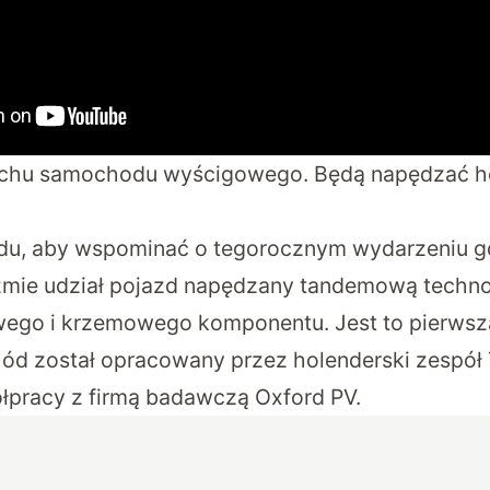
achu samochodu wyścigowego. Będą napędzać h
u, aby wspominać o tegorocznym wydarzeniu gdy
źmie udział pojazd napędzany tandemową techno
wego i krzemowego komponentu. Jest to pierwsza 
ód został opracowany przez holenderski zespół
łpracy z firmą badawczą
Oxford PV
.