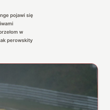
nge pojawi się
niwami
przełom w
jak perowskity