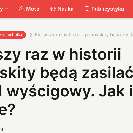
ty
Moto
Nauka
Publicystyka
Pierwszy raz w historii perowskity będą zasi
a i technika
zy raz w historii
kity będą zasila
d wyścigowy. Jak 
e?
nt