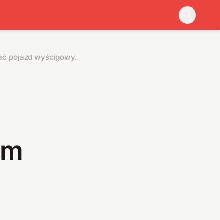
lać pojazd wyścigowy. Jak im pójdzie?
ć
im