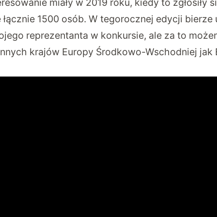
resowanie miały w 2019 roku, kiedy to zgłosiły s
 łącznie 1500 osób. W tegorocznej edycji bierze 
ojego reprezentanta w konkursie, ale za to może
innych krajów Europy Środkowo-Wschodniej jak 