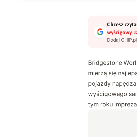
Chcesz czytać
wyścigowy. J
Dodaj CHIP.p
Bridgestone Worl
mierzą się najle
pojazdy napędzan
wyścigowego sam
tym roku impreza