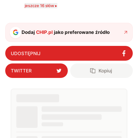
komputerowych i filmów. Obecnie publikuję
jeszcze 16 słów ▸
zdecydowanie częściej na tematy związane z nauką
oraz technologią. W wolnym czasie uwielbiam
podróżować, śledzić kinowe i książkowe nowości, a
także uprawiać oraz oglądać sport.
Dodaj
CHIP.pl
jako preferowane źródło
UDOSTĘPNIJ
TWITTER
Kopiuj