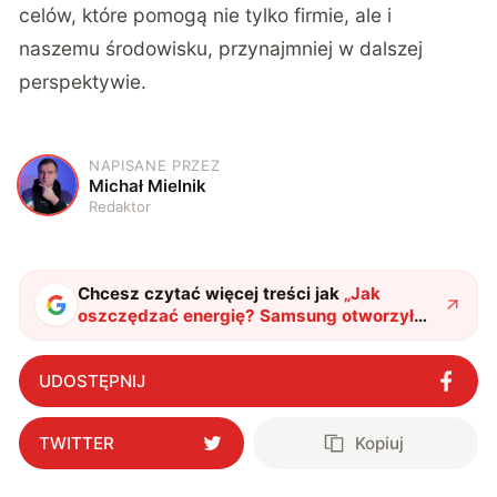
celów, które pomogą nie tylko firmie, ale i
naszemu środowisku, przynajmniej w dalszej
perspektywie.
NAPISANE PRZEZ
M
Michał Mielnik
Redaktor
Chcesz czytać więcej treści jak
„
Jak
oszczędzać energię? Samsung otworzył
darmową strefę w Centrum Nauki
Kopernik
"
?
UDOSTĘPNIJ
TWITTER
Kopiuj