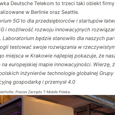
ka Deutsche Telekom to trzeci taki obiekt firmy
alizowane w Berlinie oraz Seattle.
orium 5G to dla przedsiębiorców i startupów łatw
 5G i możliwość rozwoju innowacyjnych rozwiąza
ś. Laboratorium będzie stanowiło dla naszych par
gli testować swoje rozwiązania w rzeczywisty
o miejsca w Krakowie najlepiej pokazuje, że nasz
a europejskiej mapie innowacyjności. Wierzę, że
polskich inżynierów technologie globalnej Grupy
yjną gospodarkę i przemysł 4.0
ierhofer, Prezes Zarządu T-Mobile Polska.