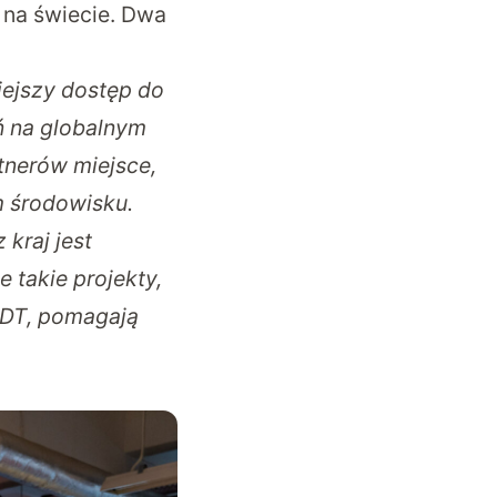
 na świecie. Dwa
iejszy dostęp do
ń na globalnym
tnerów miejsce,
m środowisku.
 kraj jest
 takie projekty,
 DT, pomagają