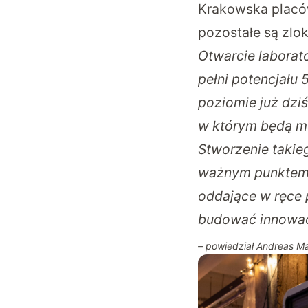
Krakowska placów
pozostałe są zlok
Otwarcie laborat
pełni potencjału
poziomie już dzi
w którym będą mo
Stworzenie takieg
ważnym punktem n
oddające w ręce 
budować innowac
– powiedział Andreas Ma