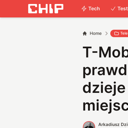
Tech
Tes
Home
Tel
T-Mob
prawd
dziej
miejs
Arkadiusz Dz
A