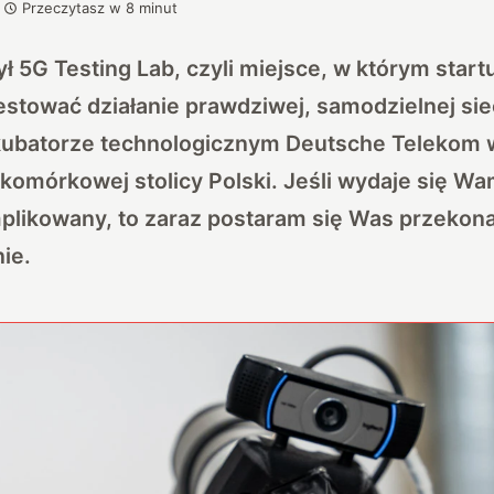
Przeczytasz w
8
minut
ł 5G Testing Lab, czyli miejsce, w którym star
estować działanie prawdziwej, samodzielnej si
kubatorze technologicznym Deutsche Telekom w
tykomórkowej stolicy Polski. Jeśli wydaje się Wa
plikowany, to zaraz postaram się Was przekonać
ie.