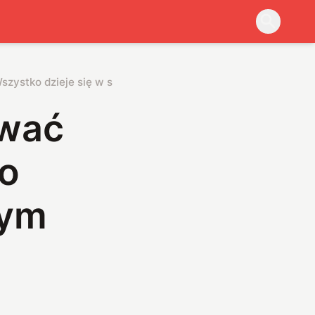
szystko dzieje się w symbolicznym miejscu
ować
o
nym