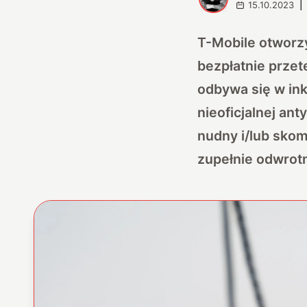
15.10.2023
|
T-Mobile otworzy
bezpłatnie przet
odbywa się w in
nieoficjalnej an
nudny i/lub skom
zupełnie odwrotn