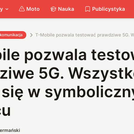
ty
Moto
Nauka
Publicystyka
T-Mobile pozwala testować prawdziwe 5G. W
ekomunikacja
ile pozwala test
ziwe 5G. Wszystk
e się w symbolicz
cu
iermański