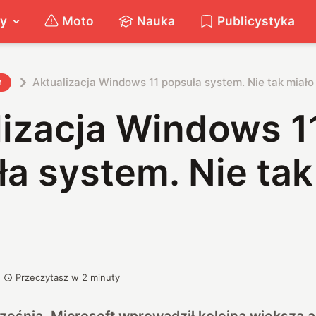
ty
Moto
Nauka
Publicystyka
Aktualizacja Windows 11 popsuła system. Nie tak miało
h
lizacja Windows 1
a system. Nie tak
Przeczytasz w
2
minuty
eśnia, Microsoft wprowadził kolejną większą ak