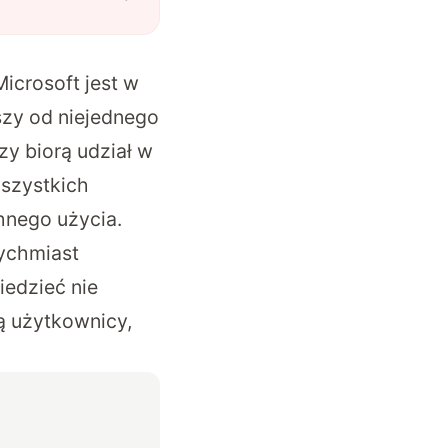
icrosoft jest w
szy od niejednego
szy biorą udział w
wszystkich
hnego użycia.
tychmiast
iedzieć nie
ą użytkownicy,