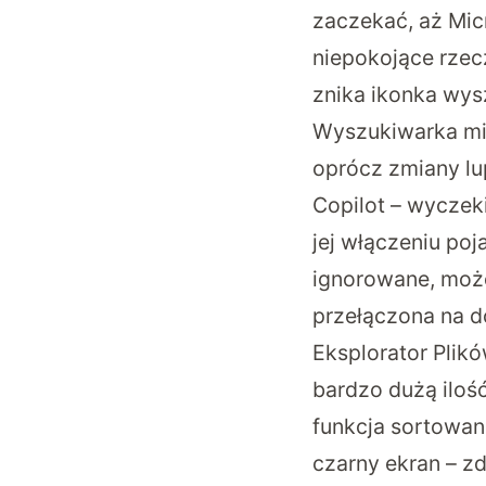
zaczekać, aż Micr
niepokojące rzec
znika ikonka wys
Wyszukiwarka mim
oprócz zmiany lu
Copilot – wyczek
jej włączeniu poj
ignorowane, może
przełączona na 
Eksplorator Plik
bardzo dużą iloś
funkcja sortowani
czarny ekran – zd