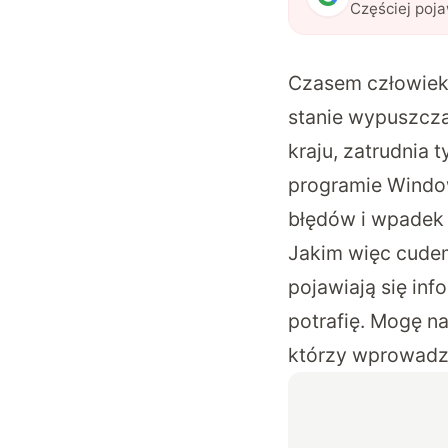
Częściej poj
Czasem człowiek 
stanie wypuszcza
kraju, zatrudnia 
programie Window
błędów i wpadek 
Jakim więc cudem 
pojawiają się inf
potrafię. Mogę n
którzy wprowadzi