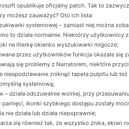
osoft opublikuje oficjalny patch. Tak to zazwycza
zy możesz zauważyć? Oto ich lista:
zukiwarki systemowej – zamiast niej można zobac
o to działa normalnie. Niektórzy użytkownicy z
pki na literkę okienko wyszukiwarki migocze;
iwana przez użytkowników funkcja okazała się 
awiają się problemy z Narratorem, niektóre przycis
 niespodziewanie zniknąć tapeta pulpitu lub też
domyślną systemową;
ów – działa odczuwalnie wolniej, przy przesuwani
ć pamięci, ikonki szybkiego dostępu zostały moc
a nie działa lub działa niepoprawnie;
arza się również tak, że wszystko znika, ekran rob