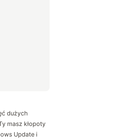
ięć dużych
 Ty masz kłopoty
dows Update i