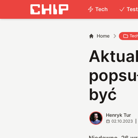
Tech
Tes
Home
Tec
Aktua
popsuł
być
Henryk Tur
H
02.10.2023
|
Niedawno, 26 wrz