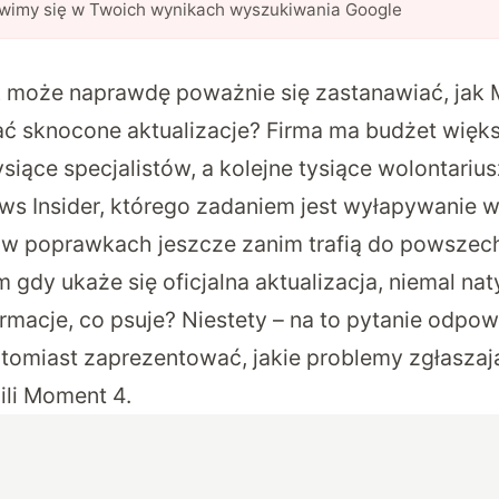
awimy się w Twoich wynikach wyszukiwania Google
może naprawdę poważnie się zastanawiać, jak M
ć sknocone aktualizacje? Firma ma budżet więk
tysiące specjalistów, a kolejne tysiące wolontariu
s Insider, którego zadaniem jest wyłapywanie 
w poprawkach jeszcze zanim trafią do powszec
gdy ukaże się oficjalna aktualizacja, niemal na
ormacje, co psuje? Niestety – na to pytanie odpow
atomiast zaprezentować, jakie problemy zgłaszaj
li Moment 4.