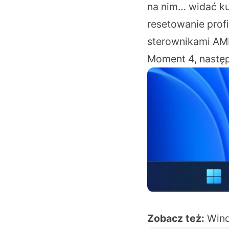
na nim… widać ku
resetowanie prof
sterownikami AMD
Moment 4, następ
Zobacz też:
Wind