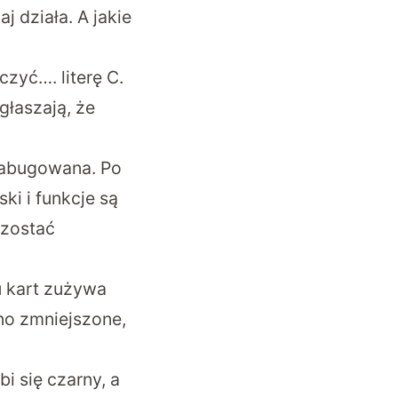
j działa. A jakie
zyć…. literę C.
głaszają, że
zabugowana. Po
ki i funkcje są
 zostać
u kart zużywa
no zmniejszone,
i się czarny, a