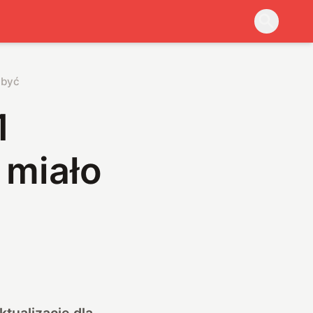
 być
1
 miało
tualizację dla