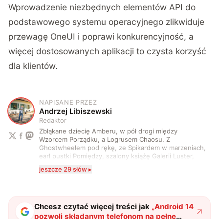
Wprowadzenie niezbędnych elementów API do
podstawowego systemu operacyjnego zlikwiduje
przewagę OneUI i poprawi konkurencyjność, a
więcej dostosowanych aplikacji to czysta korzyść
dla klientów.
NAPISANE PRZEZ
A
Andrzej Libiszewski
Redaktor
Zbłąkane dziecię Amberu, w pół drogi między
Wzorcem Porządku, a Logrusem Chaosu. Z
Ghostwheelem pod rękę, ze Spikardem w marzeniach,
earl pustki Pomiędzy, szalony książę Galerii Luster,
karta Tarota nakreślona między wtedy, a teraz. A
jeszcze 29 słów ▸
serio? Pisaniem o szeroko pojętej technice o zajmuję
się od 2017 roku. Poza tym kocham fotografię, książki,
fantastykę i koty. W wolnych chwilach słucham muzyki
i gram w gry :)
Chcesz czytać więcej treści jak
„
Android 14
pozwoli składanym telefonom na pełne