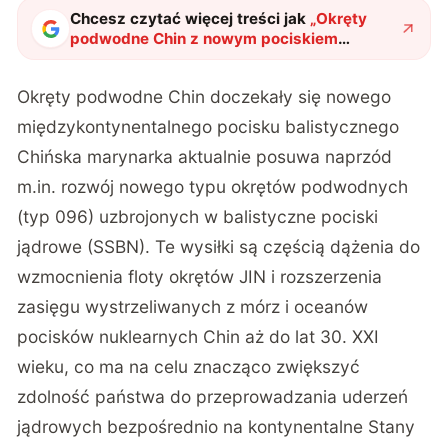
Chcesz czytać więcej treści jak
„
Okręty
podwodne Chin z nowym pociskiem
międzykontynentalnym JL-3
"
?
Okręty podwodne Chin doczekały się nowego
międzykontynentalnego pocisku balistycznego
Chińska marynarka aktualnie posuwa naprzód
m.in. rozwój nowego typu okrętów podwodnych
(typ 096) uzbrojonych w balistyczne pociski
jądrowe (SSBN). Te wysiłki są częścią dążenia do
wzmocnienia floty okrętów JIN i rozszerzenia
zasięgu wystrzeliwanych z mórz i oceanów
pocisków nuklearnych Chin aż do lat 30. XXI
wieku, co ma na celu znacząco zwiększyć
zdolność państwa do przeprowadzania uderzeń
jądrowych bezpośrednio na kontynentalne Stany