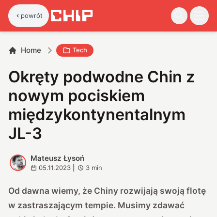
powrót
Home
Tech
Okręty podwodne Chin z
nowym pociskiem
międzykontynentalnym
JL-3
Mateusz Łysoń
M
05.11.2023
|
3
min
Od dawna wiemy, że Chiny rozwijają swoją flotę
w zastraszającym tempie. Musimy zdawać