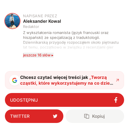
NAPISANE PRZEZ
A
Aleksander Kowal
Redaktor
Z wykształcenia romanista (język francuski oraz
hiszpański) ze specjalizacją z traduktologii.
Dziennikarską przygodę rozpocząłem około piętnastu
lat temu, początkowo w związku z recenzjami gier
komputerowych i filmów. Obecnie publikuję
jeszcze 16 słów ▸
zdecydowanie częściej na tematy związane z nauką
oraz technologią. W wolnym czasie uwielbiam
podróżować, śledzić kinowe i książkowe nowości, a
także uprawiać oraz oglądać sport.
Chcesz czytać więcej treści jak
„
Tworzą
cząstki, które wykorzystujemy na co dzień.
Kluczem do sukcesu jest technika z XIX
wieku
"
?
UDOSTĘPNIJ
TWITTER
Kopiuj