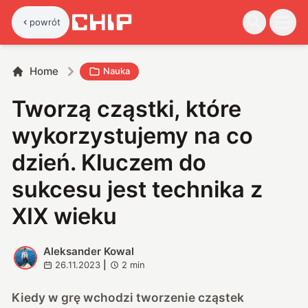
powrót
Home
Nauka
Tworzą cząstki, które
wykorzystujemy na co
dzień. Kluczem do
sukcesu jest technika z
XIX wieku
Aleksander Kowal
A
26.11.2023
|
2
min
Kiedy w grę wchodzi tworzenie cząstek