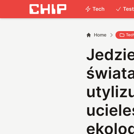
Tech
Tes
Home
Tec
Jedzie
świata 
utyliz
uciel
ekolo