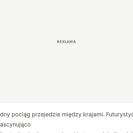
ny pociąg przejedzie między krajami. Futurysty
fascynująco