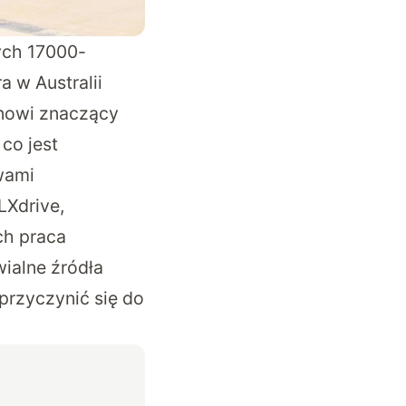
ych 17000-
 w Australii
anowi znaczący
co jest
wami
LXdrive,
ch praca
ialne źródła
przyczynić się do