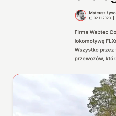
Mateusz Łyso
M
02.11.2023
|
Firma Wabtec Cor
lokomotywę FLXd
Wszystko przez t
przewozów, któr