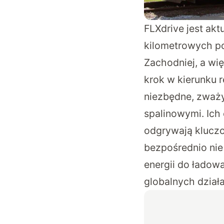
FLXdrive jest ak
kilometrowych po
Zachodniej, a wi
krok w kierunku 
niezbędne, zważ
spalinowymi. Ich 
odgrywają kluczo
bezpośrednio nie
energii do ładow
globalnych dział