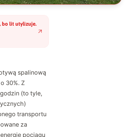
bo lit utylizuje.
motywą spalinową
 o 30%. Z
dzin (to tyle,
rycznych)
nego transportu
dowane za
energię pociągu