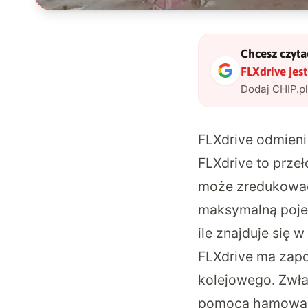
Chcesz czytać
FLXdrive jes
Dodaj CHIP.p
FLXdrive odmieni
FLXdrive to prze
może zredukować 
maksymalną poje
ile znajduje się
FLXdrive ma zap
kolejowego. Zwł
pomocą hamowani