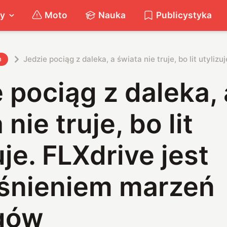
ty
Moto
Nauka
Publicystyka
Jedzie pociąg z daleka, a świata nie truje, bo lit utyli
h
 pociąg z daleka, 
nie truje, bo lit
uje. FLXdrive jest
eśnieniem marzeń
gów