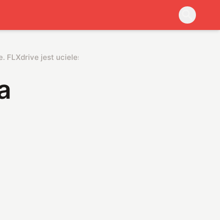
zuje. FLXdrive jest ucieleśnieniem marzeń ekologów
a