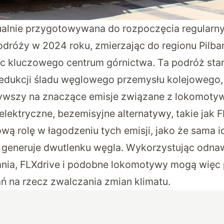
tualnie przygotowywana do rozpoczęcia regularn
dróży w 2024 roku, zmierzając do regionu Pilbara
ęc kluczowego centrum górnictwa. Ta podróż st
redukcji śladu węglowego przemysłu kolejowego, 
ywszy na znaczące emisje związane z lokomoty
elektryczne, bezemisyjne alternatywy, takie jak F
wą rolę w łagodzeniu tych emisji, jako że sama i
 generuje dwutlenku węgla. Wykorzystując odnaw
ania, FLXdrive i podobne lokomotywy mogą więc 
ań na rzecz zwalczania zmian klimatu.