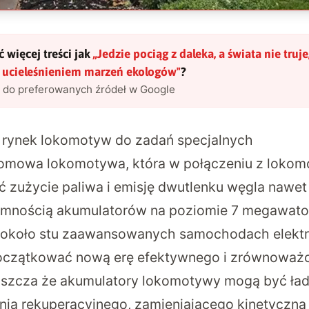
 więcej treści jak
„
Jedzie pociąg z daleka, a świata nie truje, 
t ucieleśnieniem marzeń ekologów
"
?
l do preferowanych źródeł w Google
 rynek lokomotyw do zadań specjalnych
łomowa lokomotywa, która w połączeniu z loko
zużycie paliwa i emisję dwutlenku węgla nawet
mnością akumulatorów na poziomie 7 megawatogo
 w około stu zaawansowanych samochodach elekt
oczątkować nową erę efektywnego i zrównoważo
aszcza że akumulatory lokomotywy mogą być ła
a rekuperacyjnego, zamieniającego kinetyczną 