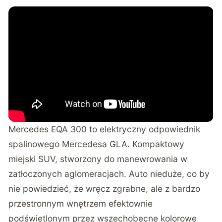
Mercedes EQA 300 to elektryczny odpowiednik
spalinowego Mercedesa GLA. Kompaktowy
miejski SUV, stworzony do manewrowania w
zatłoczonych aglomeracjach. Auto nieduże, co by
nie powiedzieć, że wręcz zgrabne, ale z bardzo
przestronnym wnętrzem efektownie
podświetlonym przez wszechobecne kolorowe