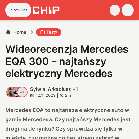
powrót
Home
Testy
Wideorecenzja Mercedes
EQA 300 – najtańszy
elektryczny Mercedes
Sylwia, Arkadiusz
+
1
S
A
+
1
12.11.2023
|
2
min
Mercedes EQA to najtańsze elektryczne auto w
gamie Mercedesa. Czy najtańszy Mercedes jest
drogi na tle rynku? Czy sprawdza się tylko w
mieście, czy można go bez stresu zabrać w