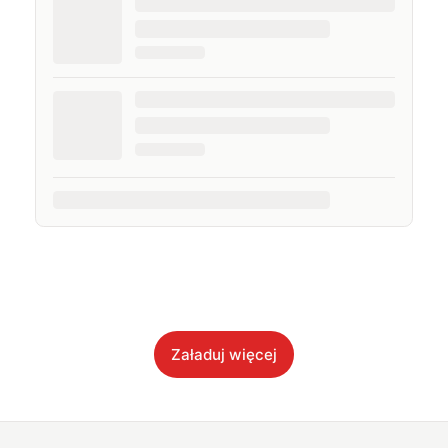
prywatne łączę z zawodowym, interesując się
nowymi technologiami, ale nie pogardzę dobrą
muzyką, serialem, grami komputerowymi czy
sportem.
Załaduj więcej