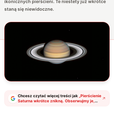
ikonicznych pierścieni. Te niestety już wkrótce
staną się niewidoczne.
Chcesz czytać więcej treści jak
„
Pierścienie
Saturna wkrótce znikną. Obserwujmy je,
póki mamy okazję
"
?