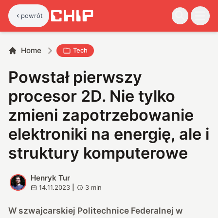
powrót
Home
Tech
Powstał pierwszy
procesor 2D. Nie tylko
zmieni zapotrzebowanie
elektroniki na energię, ale i
struktury komputerowe
Henryk Tur
H
14.11.2023
|
3
min
W szwajcarskiej Politechnice Federalnej w