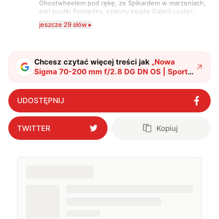
Ghostwheelem pod rękę, ze Spikardem w marzeniach,
earl pustki Pomiędzy, szalony książę Galerii Luster,
karta Tarota nakreślona między wtedy, a teraz. A
jeszcze 29 słów ▸
serio? Pisaniem o szeroko pojętej technice o zajmuję
się od 2017 roku. Poza tym kocham fotografię, książki,
fantastykę i koty. W wolnych chwilach słucham muzyki
i gram w gry :)
Chcesz czytać więcej treści jak
„
Nowa
Sigma 70-200 mm f/2.8 DG DN OS | Sports
– Sony może poczuć na plecach oddech
konkurencji
"
?
UDOSTĘPNIJ
TWITTER
Kopiuj