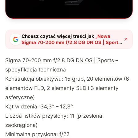
Chcesz czytać więcej treści jak
„
Nowa
Sigma 70-200 mm f/2.8 DG DN OS | Sports
– Sony może poczuć na plecach oddech
konkurencji
"
?
Sigma 70-200 mm f/2.8 DG DN OS | Sports –
specyfikacja techniczna
Konstrukcja obiektywu: 15 grup, 20 elementów (6
elementów FLD, 2 elementy SLD i 3 elementy
asferyczne)
Kąt widzenia: 34,3° – 12,3°
Liczba listków przysłony: 11 (przesłona
zaokrąglona)
Minimalna przysłona: f/22