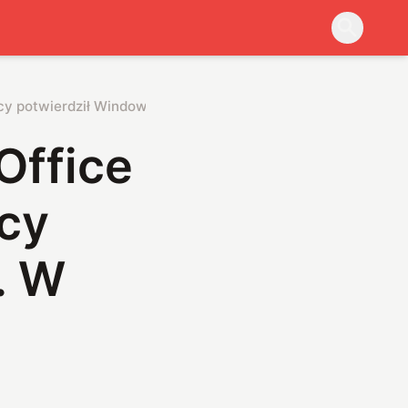
ący potwierdził Windows 12. W jaki sposób?
 Office
cy
. W