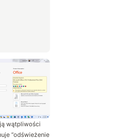
ą wątpliwości
anuje “odświeżenie