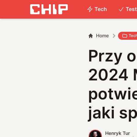
Tech
Tes
Home
Tec
Przy o
2024 
potwi
jaki s
Henryk Tur
H