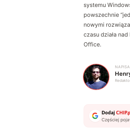
systemu Windows
powszechnie “jed
nowymi rozwiąza
czasu działa na
Office.
NAPISA
Henr
H
Redakto
Dodaj
CHIP.p
Częściej poj