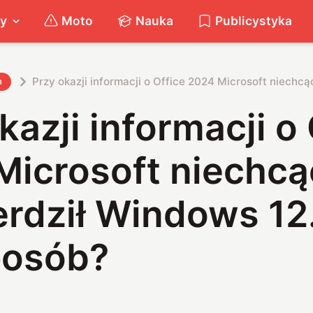
ty
Moto
Nauka
Publicystyka
Przy okazji informacji o Office 2024 Microsoft niechc
h
kazji informacji o
Microsoft niechcą
erdził Windows 12
posób?