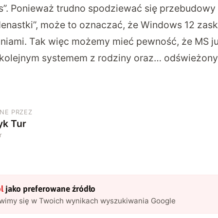
”. Ponieważ trudno spodziewać się przebudowy 
enastki”, może to oznaczać, że Windows 12 zas
niami. Tak więc możemy mieć pewność, że MS j
d kolejnym systemem z rodziny oraz… odświeżon
NE PRZEZ
yk Tur
r
l
jako preferowane źródło
awimy się w Twoich wynikach wyszukiwania Google