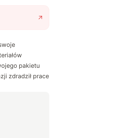
 swoje
teriałów
wojego pakietu
ji zdradził prace