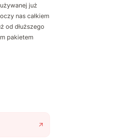
używanej już
koczy nas całkiem
uż od dłuższego
ym pakietem