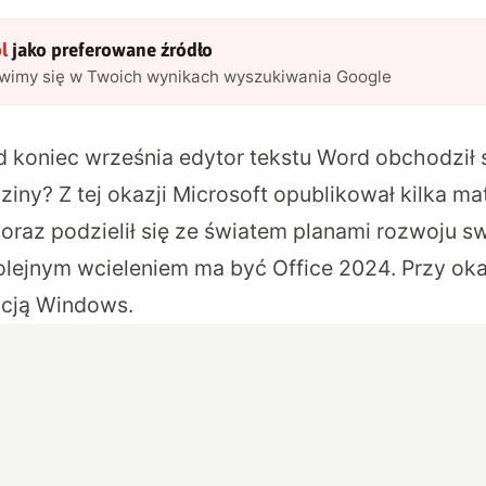
l
jako preferowane źródło
awimy się w Twoich wynikach wyszukiwania Google
d koniec września edytor tekstu Word obchodził
ziny? Z tej okazji Microsoft opublikował kilka ma
az podzielił się ze światem planami rozwoju s
olejnym wcieleniem ma być Office 2024. Przy okaz
acją Windows.