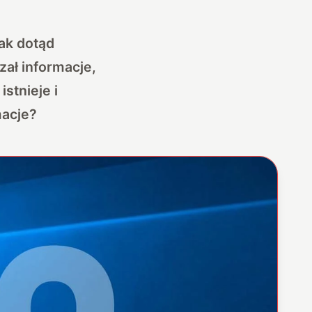
ak dotąd
zał informacje,
stnieje i
macje?