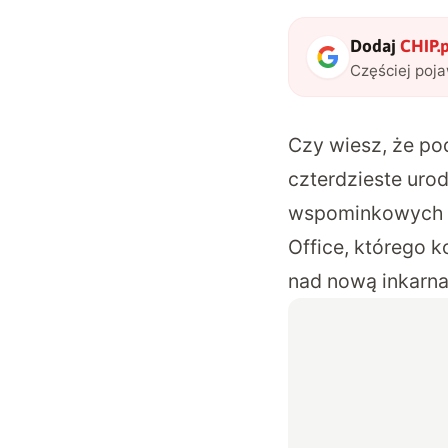
Dodaj
CHIP.p
Częściej poj
Czy wiesz, że po
czterdzieste urod
wspominkowych or
Office, którego k
nad nową inkarn