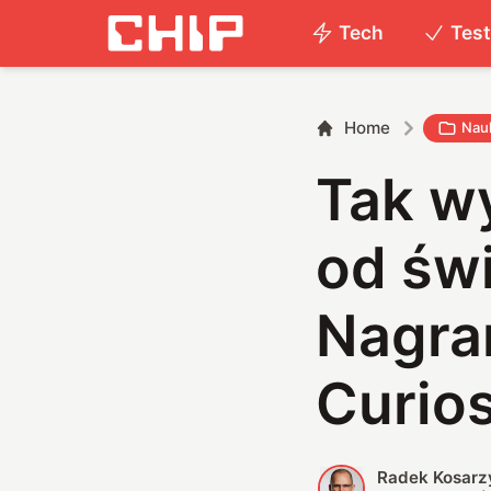
Tech
Tes
Home
Nau
Tak w
od świ
Nagran
Curios
Radek Kosarz
R