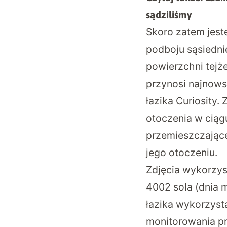
sądziliśmy
Skoro zatem jest
podboju sąsiedni
powierzchni tejże
przynosi najnow
łazika Curiosity
otoczenia w ciągu
przemieszczające
jego otoczeniu.
Zdjęcia wykorzys
4002 sola (dnia m
łazika wykorzyst
monitorowania pr