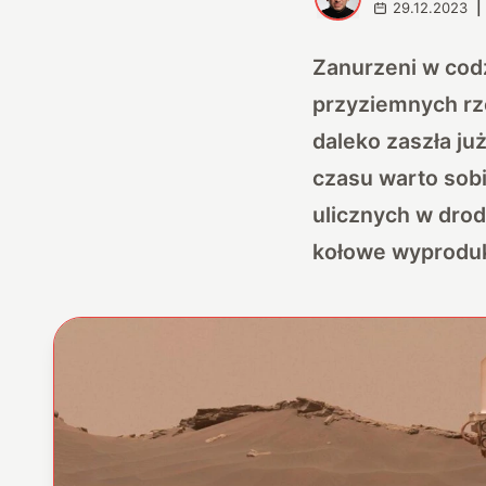
29.12.2023
|
Zanurzeni w codz
przyziemnych rz
daleko zaszła ju
czasu warto sob
ulicznych w drod
kołowe wyproduko