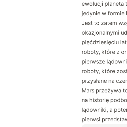
ewolucji planeta 
jedynie w formie 
Jest to zatem wz
okazjonalnymi ude
pięćdziesięciu la
roboty, które z o
pierwsze lądownik
roboty, które zos
przysłane na cze
Mars przeżywa to,
na historię podbo
lądowniki, a pote
pierwsi przedstaw