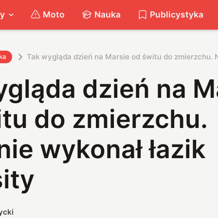
ty
Moto
Nauka
Publicystyka
Tak wygląda dzień na Marsie od świtu do zmierzchu. N
ka
ygląda dzień na M
tu do zmierzchu.
ie wykonał łazik
ity
ycki