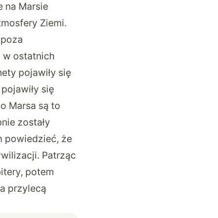
e na Marsie
tmosfery Ziemi.
 poza
o w ostatnich
ety pojawiły się
 pojawiły się
go Marsa są to
pnie zostały
m powiedzieć, że
ilizacji. Patrząc
itery, potem
sa przylecą