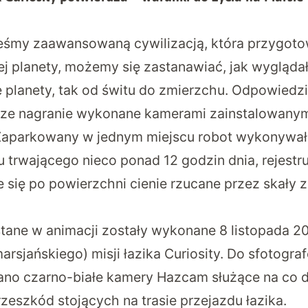
eśmy zaawansowaną cywilizacją, która przygoto
ej planety, możemy się zastanawiać, jak wygląda
 planety, tak od świtu do zmierzchu. Odpowiedzi
sze nagranie wykonane kamerami zainstalowanym
. Zaparkowany w jednym miejscu robot wykonywał
 trwającego nieco ponad 12 godzin dnia, rejestru
 się po powierzchni cienie rzucane przez skały z
tane w animacji zostały wykonane 8 listopada 20
arsjańskiego) misji łazika Curiosity. Do sfotogr
ano czarno-białe kamery Hazcam służące na co 
zeszkód stojących na trasie przejazdu łazika.