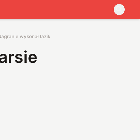
agranie wykonał łazik Curiosity
arsie