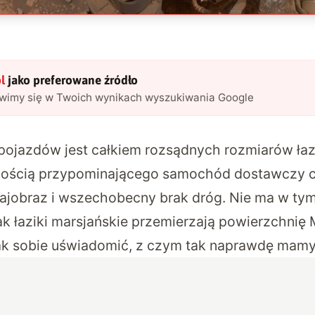
l
jako preferowane źródło
awimy się w Twoich wynikach wyszukiwania Google
pojazdów jest całkiem rozsądnych rozmiarów łazi
lkością przypominającego samochód dostawczy 
krajobraz i wszechobecny brak dróg. Nie ma w ty
k łaziki marsjańskie przemierzają powierzchnię 
ak sobie uświadomić, z czym tak naprawdę mamy