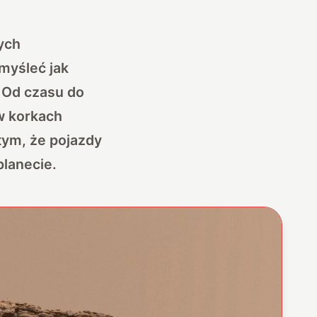
ych
myśleć jak
. Od czasu do
w korkach
tym, że pojazdy
planecie.