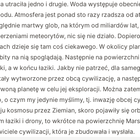
ta utraciła jedno i drugie. Woda występuje obecni
lodu. Atmosfera jest ponad sto razy rzadsza od a
ględnie martwy glob, na którym od miliardów lat,
rzeniami meteorytów, nic się nie działo. Dopier
tach dzieje się tam coś ciekawego. W okolicy plan
rbity na nią spoglądają. Następnie na powierzchni
i, a w końcu łaziki. Jakby nie patrzeć, dla same
tały wytworzone przez obcą cywilizację, a nastę
rwoną planetę w celu jej eksploracji. Można zate
 o czym my jedynie myślimy, tj. inwazję obcej cyw
ju kosmosu przez Ziemian, skoro pojawiły się orb
m łaziki i drony, to wkrótce na powierzchnię Mar
iciele cywilizacji, która je zbudowała i wysłała.