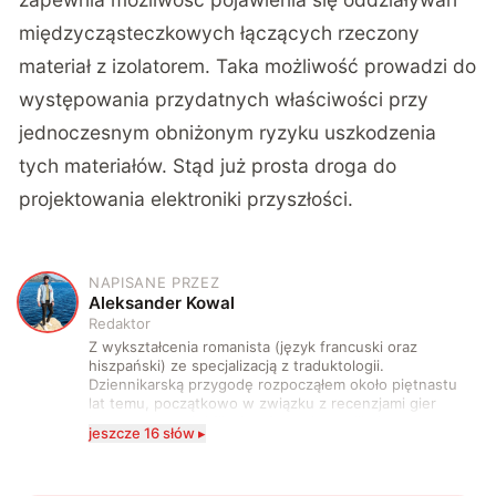
międzycząsteczkowych łączących rzeczony
materiał z izolatorem. Taka możliwość prowadzi do
występowania przydatnych właściwości przy
jednoczesnym obniżonym ryzyku uszkodzenia
tych materiałów. Stąd już prosta droga do
projektowania elektroniki przyszłości.
NAPISANE PRZEZ
A
Aleksander Kowal
Redaktor
Z wykształcenia romanista (język francuski oraz
hiszpański) ze specjalizacją z traduktologii.
Dziennikarską przygodę rozpocząłem około piętnastu
lat temu, początkowo w związku z recenzjami gier
komputerowych i filmów. Obecnie publikuję
jeszcze 16 słów ▸
zdecydowanie częściej na tematy związane z nauką
oraz technologią. W wolnym czasie uwielbiam
podróżować, śledzić kinowe i książkowe nowości, a